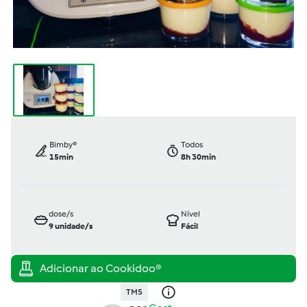
Bimby®
Todos
15min
8h 30min
dose/s
Nível
9
unidade/s
Fácil
TM5