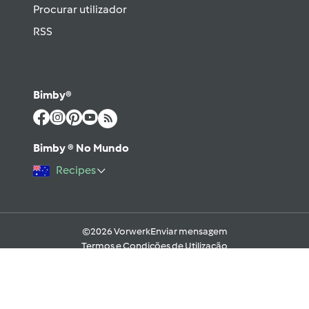
Procurar utilizador
RSS
Bimby®
Bimby ® No Mundo
Recipes
©2026 Vorwerk
Enviar mensagem
Termos e Condições de Utilização
Aviso sobre Proteção de Dados
Política de Cookies
Regras e código moral digital do Fórum
Ajuda
Apoio Legal