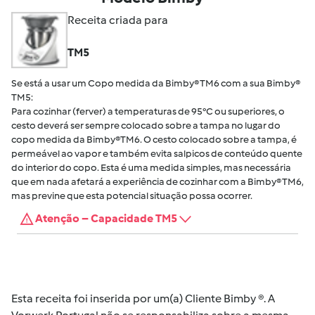
Receita criada para
TM5
Se está a usar um Copo medida da Bimby® TM6 com a sua Bimby®
TM5:
Para cozinhar (ferver) a temperaturas de 95°C ou superiores, o
cesto deverá ser sempre colocado sobre a tampa no lugar do
copo medida da Bimby®TM6. O cesto colocado sobre a tampa, é
permeável ao vapor e também evita salpicos de conteúdo quente
do interior do copo. Esta é uma medida simples, mas necessária
que em nada afetará a experiência de cozinhar com a Bimby® TM6,
mas previne que esta potencial situação possa ocorrer.
Atenção – Capacidade TM5
Esta receita foi inserida por um(a) Cliente Bimby ®. A