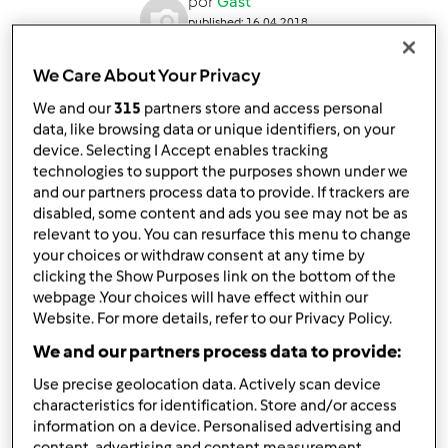
por
Gast
published: 16.04.2018
alterado: 16.04.2018
Adicionar às minhas coleções
We Care About Your Privacy
We and our
315
partners store and access personal
Partilhar receita
data, like browsing data or unique identifiers, on your
Criar uma variante
device. Selecting I Accept enables tracking
technologies to support the purposes shown under we
and our partners process data to provide. If trackers are
disabled, some content and ads you see may not be as
relevant to you. You can resurface this menu to change
your choices or withdraw consent at any time by
clicking the Show Purposes link on the bottom of the
Ingredientes
webpage .Your choices will have effect within our
Website. For more details, refer to our Privacy Policy.
Compota de morango
We and our partners process data to provide:
200
grama
morangos
Use precise geolocation data. Actively scan device
100
grama
açúcar
characteristics for identification. Store and/or access
iogurte
information on a device. Personalised advertising and
content, advertising and content measurement,