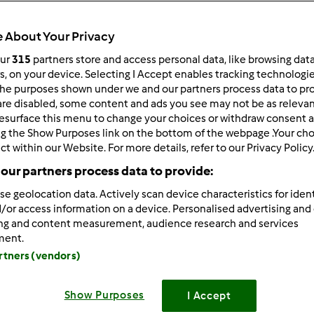
 Recentes
10
 About Your Privacy
our
315
partners store and access personal data, like browsing dat
rs, on your device. Selecting I Accept enables tracking technologi
he purposes shown under we and our partners process data to prov
are disabled, some content and ads you see may not be as relevan
009-11-01 19:37
esurface this menu to change your choices or withdraw consent a
 todos!
ng the Show Purposes link on the bottom of the webpage .Your choi
ct within our Website. For more details, refer to our Privacy Policy
 lançar uma questão em relação aos iogurtes que se prende co
our partners process data to provide:
r das minhas inúmeras tentativas, como devem calcular
, t
se geolocation data. Actively scan device characteristics for ident
s que optei por assumir que os queria consumir - líquidos!
/or access information on a device. Personalised advertising and
ing and content measurement, audience research and services
m a quem realmente os iogurtes saem SÓLIDOS pode dar aqui
ment.
artners (vendors)
ço IMENSO!!!!!
eve!
Show Purposes
I Accept