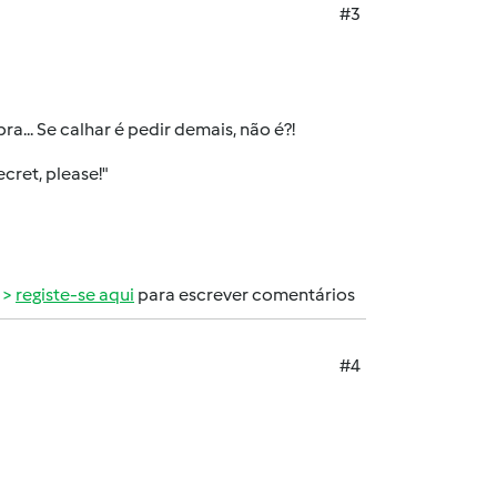
#3
a... Se calhar é pedir demais, não é?!
cret, please!"
registe-se aqui
para escrever comentários
#4