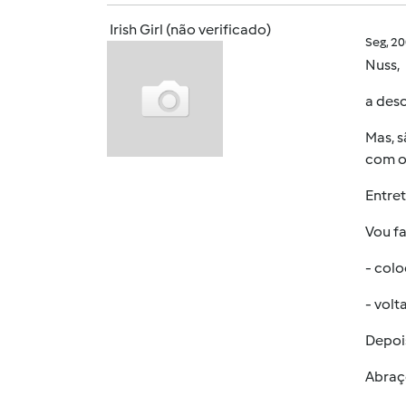
Irish Girl (não verificado)
Seg, 2
Nuss,
a desc
Mas, s
com o
Entret
Vou fa
- colo
- volt
Depoi
Abra