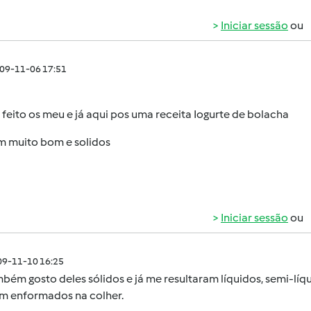
Iniciar sessão
ou
009-11-06 17:51
feito os meu e já aqui pos uma receita Iogurte de bolacha
am muito bom e solidos
Iniciar sessão
ou
009-11-10 16:25
bém gosto deles sólidos e já me resultaram líquidos, semi-líq
em enformados na colher.