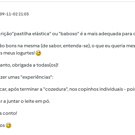
009-11-02 21:03
rição"pastilha elástica" ou "baboso" é a mais adequada para o
ão bons na mesma (de sabor, entenda-se), o que eu queria mes
s meus iogurtes!
anto, obrigada a todas(os)!
zer umas "experiências":
car, após terminar a "cozedura", nos copinhos individuais - 
ar a juntar o leite em pó.
s conto!
ços