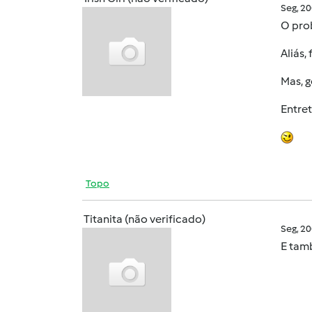
Seg, 2
O prob
Aliás,
Mas, g
Entret
Topo
Titanita (não verificado)
Seg, 2
E tam