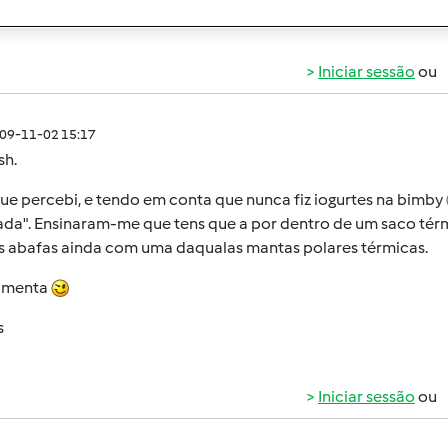
Iniciar sessão
ou
009-11-02 15:17
sh.
ue percebi, e tendo em conta que nunca fiz iogurtes na bimby
ada". Ensinaram-me que tens que a por dentro de um saco térm
s abafas ainda com uma daqualas mantas polares térmicas.
imenta
s
Iniciar sessão
ou