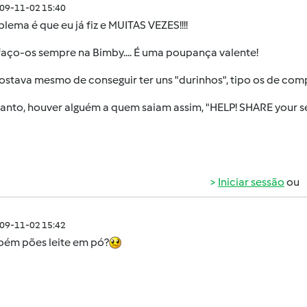
009-11-02 15:40
lema é que eu já fiz e MUITAS VEZES!!!!
 faço-os sempre na Bimby.... É uma poupança valente!
ostava mesmo de conseguir ter uns "durinhos", tipo os de compr
anto, houver alguém a quem saiam assim, "HELP! SHARE your se
Iniciar sessão
ou
009-11-02 15:42
bém pões leite em pó?