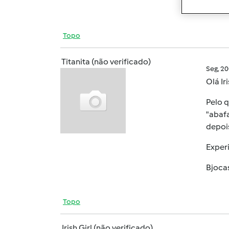
Topo
Titanita (não verificado)
Seg, 2
Olá Iri
Pelo q
"abaf
depoi
Exper
Bjoca
Topo
Irish Girl (não verificado)