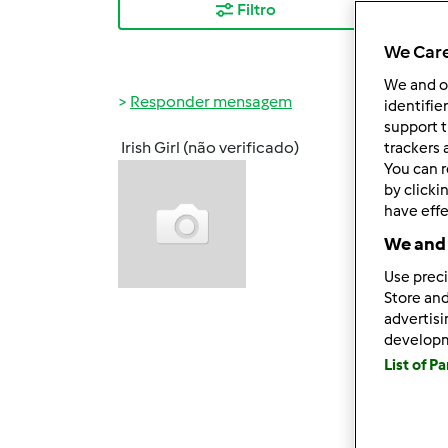
Filtro
Mais
We Care
We and 
Responder mensagem
identifie
support t
Irish Girl (não verificado)
trackers 
Dom, 2
You can r
Olá, a
by clicki
have effe
Quero
We and 
Apesa
Use preci
sólido
Store and
advertis
Algué
develop
List of P
Agrade
Até br