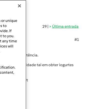
a or unique
es to
29 |
Última entrada
ide. If
t to you.
#1
t any time
ces will
.
m a sua consistência.
enho uma dificuldade tal em obter iogurtes
ification.
 content,
 uma mãozinha?!