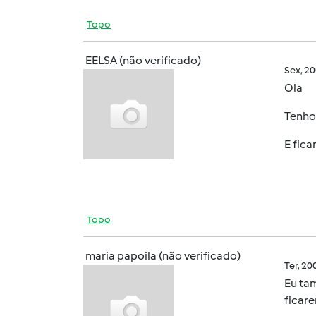
Topo
EELSA (não verificado)
Sex, 2
Ola
Tenho 
E fic
Topo
maria papoila (não verificado)
Ter, 2
Eu tam
ficar