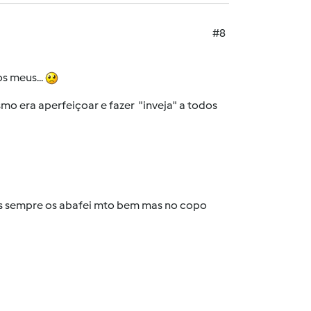
#8
s meus...
mo era aperfeiçoar e fazer "inveja" a todos
pois sempre os abafei mto bem mas no copo