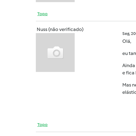
Topo
Nuss (não verificado)
Seg, 2
Olá,
eu ta
Ainda 
e fica
Mas ne
elásti
Topo