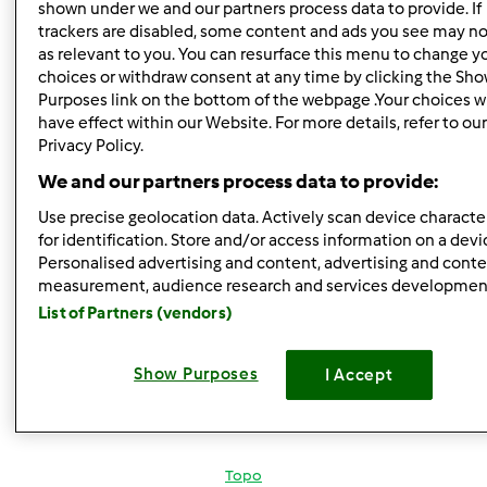
shown under we and our partners process data to provide. If
comentários
trackers are disabled, some content and ads you see may no
as relevant to you. You can resurface this menu to change y
Anónimo (não verificado)
choices or withdraw consent at any time by clicking the Sh
Purposes link on the bottom of the webpage .Your choices wi
have effect within our Website. For more details, refer to ou
Privacy Policy.
We and our partners process data to provide:
Use precise geolocation data. Actively scan device character
for identification. Store and/or access information on a devi
Sex, 2010-06-04 13:57
#3
Personalised advertising and content, advertising and cont
Eu moro em s.miguel e cá não há pingo doce nem corte
measurement, audience research and services developmen
inglês. Será que encontro a cuajada no continente??? isso
List of Partners (vendors)
o que é????
Show Purposes
I Accept
Receita de mousse de chocolate alguém tem??? +para o
caso de não encontrar essa cuajada
Topo