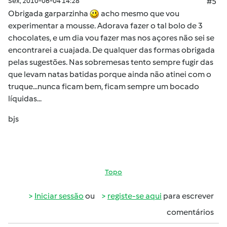
Sex, 2010-06-04 14:28
#5
Obrigada garparzinha
acho mesmo que vou
experimentar a mousse. Adorava fazer o tal bolo de 3
chocolates, e um dia vou fazer mas nos açores não sei se
encontrarei a cuajada. De qualquer das formas obrigada
pelas sugestões. Nas sobremesas tento sempre fugir das
que levam natas batidas porque ainda não atinei com o
truque...nunca ficam bem, ficam sempre um bocado
líquidas...
bjs
Topo
Iniciar sessão
ou
registe-se aqui
para escrever
comentários