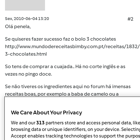
Sex, 2010-06-04 13:20
#2
Olá penela,
Se quiseres fazer sucesso faz o bolo 3 chocolates
http://www.mundodereceitasbimby.com.pt/receitas/1832/
3-chocolates.html
So tens de comprar a cuajada.. Há no corte inglês e as
vezes no pingo doce.
Se não tiveres os ingredientes aqui no forum há imensas
receitas boas, por exemplo a baba de camelo ou a
mousse de limão.
We Care About Your Privacy
Topo
We and our
313
partners store and access personal data, lik
browsing data or unique identifiers, on your device. Selecting
Accept enables tracking technologies to support the purpo
Iniciar sessão
ou
registe-se aqui
para escrever