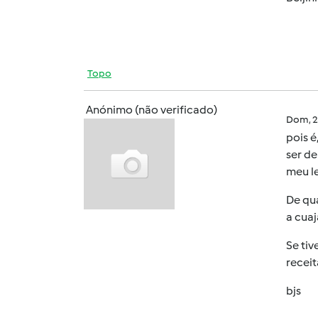
Topo
Anónimo (não verificado)
Dom, 2
pois é
ser de
meu le
De qu
a cuaj
Se tiv
recei
bjs