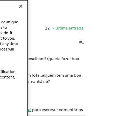
a or unique
es to
12 |
Última entrada
ide. If
t to you.
#1
t any time
ces will
.
a...que me aconselham? (queria fazer boa
ification.
as docinha e bem fofa...alguém tem uma boa
 content,
frigorífico para amanhã né?
registe-se aqui
para escrever comentários