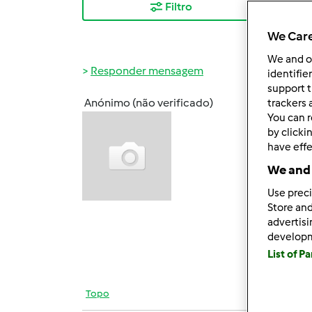
Filtro
Mais
We Care
We and 
Responder mensagem
identifie
support t
Anónimo (não verificado)
trackers 
Sex, 2
You can r
Olá
by clicki
have effe
Amanh
We and 
figura
Use preci
Pense
Store and
receit
advertis
develop
beijin
List of P
Topo