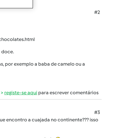
#2
hocolates.html
o doce.
oas, por exemplo a baba de camelo ou a
registe-se aqui
para escrever comentários
#3
que encontro a cuajada no continente??? isso