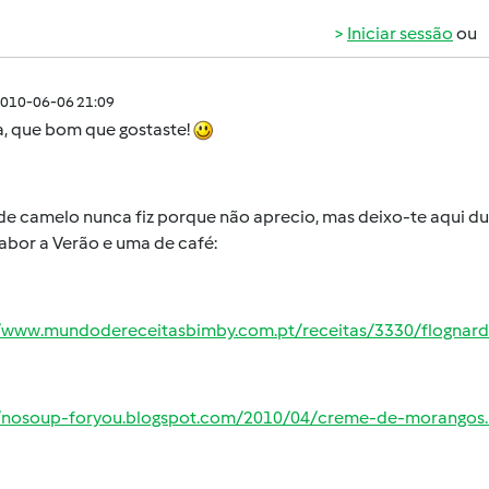
Iniciar sessão
ou
010-06-06 21:09
a, que bom que gostaste!
de camelo nunca fiz porque não aprecio, mas deixo-te aqui d
abor a Verão e uma de café:
//www.mundodereceitasbimby.com.pt/receitas/3330/flognar
//nosoup-foryou.blogspot.com/2010/04/creme-de-morangos.