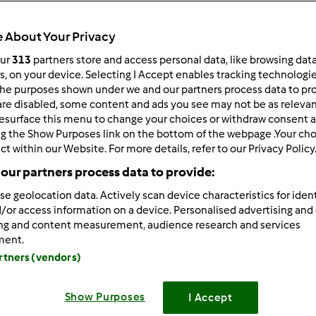
 Recentes
10
 About Your Privacy
our
313
partners store and access personal data, like browsing dat
rs, on your device. Selecting I Accept enables tracking technologi
he purposes shown under we and our partners process data to prov
are disabled, some content and ads you see may not be as relevan
010-06-04 12:09
esurface this menu to change your choices or withdraw consent a
ng the Show Purposes link on the bottom of the webpage .Your choi
ct within our Website. For more details, refer to our Privacy Policy
ã convidaram-me para um jantar e queria levar uma sobremes
our partners process data to provide:
)
se geolocation data. Actively scan device characteristics for ident
i numa mousse de chocolate...gosto quando ela fica escura m
/or access information on a device. Personalised advertising and
a para me sugerir
devia fazê-la hoje à noite e guardá-la no 
ing and content measurement, audience research and services
ment.
hos e obrigada pela ajuda
artners (vendors)
Show Purposes
I Accept
Iniciar sessão
ou