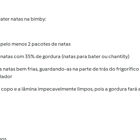
ater natas na bimby:
r pelo menos 2 pacotes de natas
 natas com 35% de gordura (natas para bater ou chantilly)
as natas bem frias, guardando-as na parte de trás do frigoríf
lador
o copo e a lâmina impecavelmente limpos, pois a gordura fará a
hos