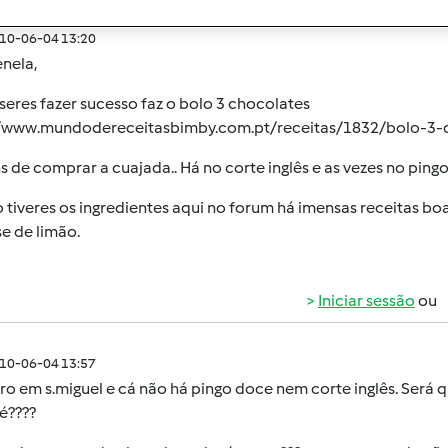
010-06-04 13:20
nela,
seres fazer sucesso faz o bolo 3 chocolates
//www.mundodereceitasbimby.com.pt/receitas/1832/bolo-3-c
s de comprar a cuajada.. Há no corte inglês e as vezes no ping
 tiveres os ingredientes aqui no forum há imensas receitas b
e de limão.
Iniciar sessão
ou
010-06-04 13:57
o em s.miguel e cá não há pingo doce nem corte inglês. Será 
é????