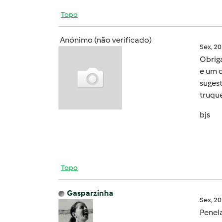
Topo
Anónimo (não verificado)
Sex, 2
Obrig
e um d
suges
truque
bjs
Topo
Gasparzinha
Sex, 2
Penela