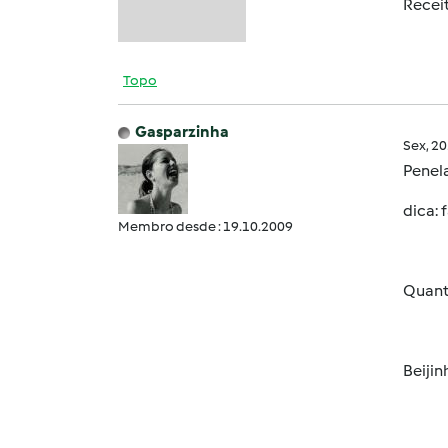
Recei
Topo
Gasparzinha
Sex, 2
Penela
dica: 
Membro desde : 19.10.2009
Quanto
Beijin