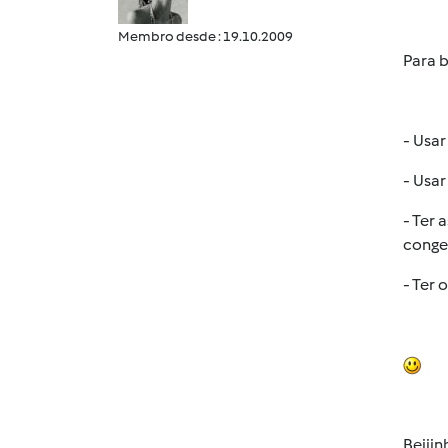
Membro desde : 19.10.2009
Para b
- Usa
- Usar
- Ter 
conge
- Ter 
Beijin