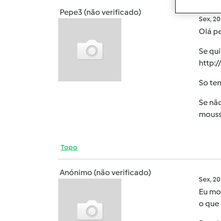
Pepe3 (não verificado)
Sex, 2
Olá pe
Se qui
http:
So ten
Se não
mouss
Topo
Anónimo (não verificado)
Sex, 2
Eu mor
o que 