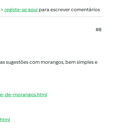
registe-se aqui
para escrever comentários
#8
uas sugestões com morangos, bem simples e
de-de-morangos.html
html