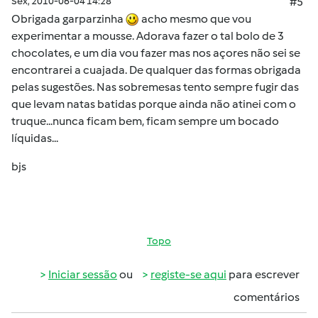
Sex, 2010-06-04 14:28
#5
Obrigada garparzinha
acho mesmo que vou
experimentar a mousse. Adorava fazer o tal bolo de 3
chocolates, e um dia vou fazer mas nos açores não sei se
encontrarei a cuajada. De qualquer das formas obrigada
pelas sugestões. Nas sobremesas tento sempre fugir das
que levam natas batidas porque ainda não atinei com o
truque...nunca ficam bem, ficam sempre um bocado
líquidas...
bjs
Topo
Iniciar sessão
ou
registe-se aqui
para escrever
comentários