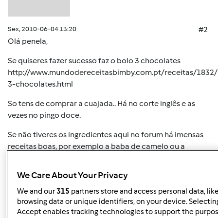
Sex, 2010-06-04 13:20
#2
Olá penela,
Se quiseres fazer sucesso faz o bolo 3 chocolates
http://www.mundodereceitasbimby.com.pt/receitas/1832/
3-chocolates.html
So tens de comprar a cuajada.. Há no corte inglês e as
vezes no pingo doce.
Se não tiveres os ingredientes aqui no forum há imensas
receitas boas, por exemplo a baba de camelo ou a
mousse de limão.
We Care About Your Privacy
Topo
We and our
315
partners store and access personal data, lik
browsing data or unique identifiers, on your device. Selecting
Accept enables tracking technologies to support the purpo
Iniciar sessão
ou
registe-se aqui
para escrever