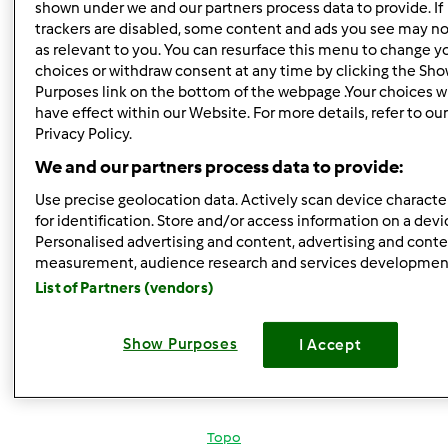
shown under we and our partners process data to provide. If
comentários
trackers are disabled, some content and ads you see may no
as relevant to you. You can resurface this menu to change y
Anónimo (não verificado)
choices or withdraw consent at any time by clicking the Sh
Purposes link on the bottom of the webpage .Your choices wi
have effect within our Website. For more details, refer to ou
Privacy Policy.
We and our partners process data to provide:
Use precise geolocation data. Actively scan device character
for identification. Store and/or access information on a devi
Sex, 2010-06-04 13:57
#3
Personalised advertising and content, advertising and cont
Eu moro em s.miguel e cá não há pingo doce nem corte
measurement, audience research and services developmen
inglês. Será que encontro a cuajada no continente??? isso
List of Partners (vendors)
o que é????
Show Purposes
I Accept
Receita de mousse de chocolate alguém tem??? +para o
caso de não encontrar essa cuajada
Topo