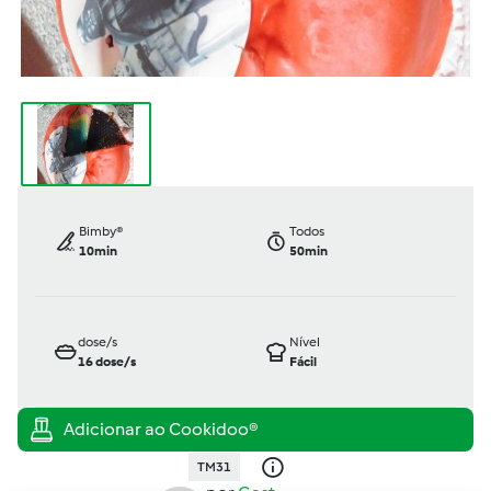
Bimby®
Todos
10min
50min
dose/s
Nível
16
dose/s
Fácil
TM31