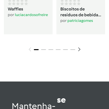
Waffles
Biscoitos de
resíduos de bebida
por
luciacardosofreire
de aveia
por
patriciagomes
se
Mantenha-