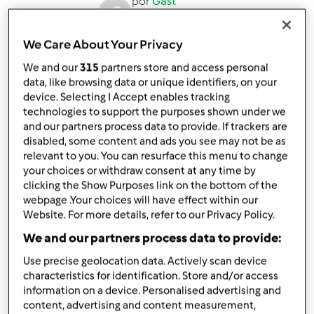
por
Gast
published: 23.07.2016
alterado: 01.08.2016
We Care About Your Privacy
Adicionar às minhas coleções
We and our
315
partners store and access personal
Partilhar receita
data, like browsing data or unique identifiers, on your
device. Selecting I Accept enables tracking
Criar uma variante
technologies to support the purposes shown under we
and our partners process data to provide. If trackers are
disabled, some content and ads you see may not be as
relevant to you. You can resurface this menu to change
your choices or withdraw consent at any time by
clicking the Show Purposes link on the bottom of the
webpage .Your choices will have effect within our
Ingredientes
Website. For more details, refer to our Privacy Policy.
280
g
margarina
We and our partners process data to provide:
520
g
leite
750
g
açúcar
Use precise geolocation data. Actively scan device
characteristics for identification. Store and/or access
6
claras
information on a device. Personalised advertising and
900
g
farinha
content, advertising and content measurement,
1
colher de chá
fermento