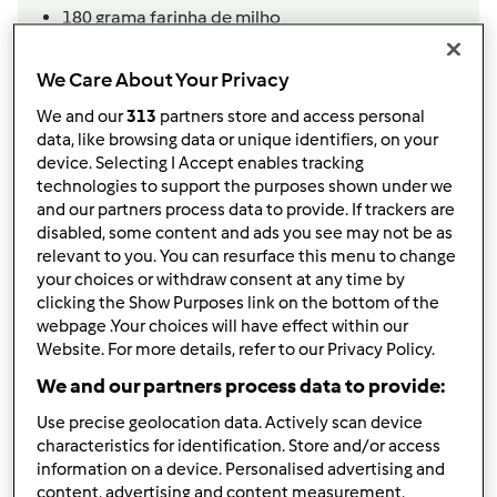
180
grama
farinha de milho
80
grama
mel
120
grama
açúcar amarelo
We Care About Your Privacy
1
c. chá cheia de
Fermento em pó para bolos
We and our
313
partners store and access personal
1
c. chá cheia de
canela
data, like browsing data or unique identifiers, on your
2
c. chá
Erva- Doce
device. Selecting I Accept enables tracking
2
ovo
technologies to support the purposes shown under we
50
g
nozes
and our partners process data to provide. If trackers are
30
g
pinhões
disabled, some content and ads you see may not be as
20
g
figos secos
relevant to you. You can resurface this menu to change
your choices or withdraw consent at any time by
20
g
uvas passas
clicking the Show Purposes link on the bottom of the
1
l
água
webpage .Your choices will have effect within our
Adicionar à lista de compras
Website. For more details, refer to our Privacy Policy.
We and our partners process data to provide:
Use precise geolocation data. Actively scan device
characteristics for identification. Store and/or access
information on a device. Personalised advertising and
content, advertising and content measurement,