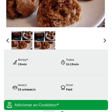
Bimby®
Todos
15min
1h 15min
dose/s
Nível
25
unidade/s
Fácil