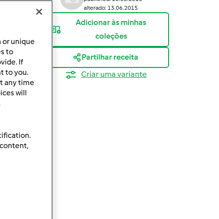
alterado: 13.06.2015
Adicionar às minhas
coleções
a or unique
es to
Partilhar receita
ide. If
t to you.
Criar uma variante
t any time
ces will
.
ification.
 content,