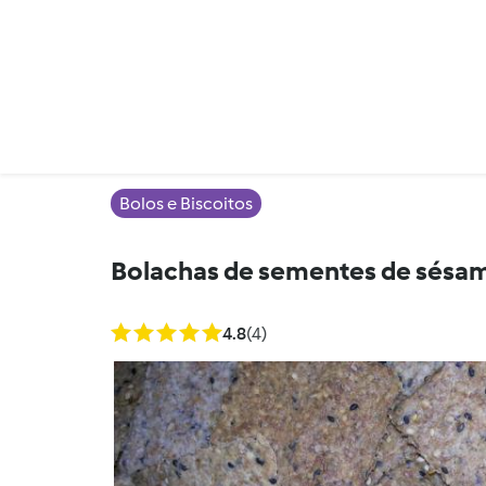
Bolos e Biscoitos
Bolachas de sementes de sésam
4.8
(4)