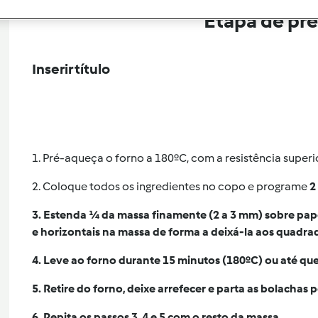
Etapa de pr
Inserir título
1. Pré-aqueça o forno a 180ºC, com a resistência superior
2. Coloque todos os ingredientes no copo e programe
2
3. Estenda ¼ da massa finamente (2 a 3 mm) sobre papel
e horizontais na massa de forma a deixá-la aos quadra
4. Leve ao forno durante 15 minutos (180ºC) ou até que
5. Retire do forno, deixe arrefecer e parta as bolachas p
6. Repita os passos 3, 4 e 5 com o resto da massa.