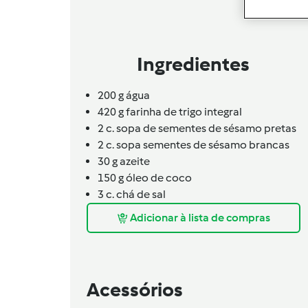
Ingredientes
200
g
água
420
g
farinha de trigo integral
2
c. sopa de
sementes de sésamo pretas
2
c. sopa
sementes de sésamo brancas
30
g
azeite
150
g
óleo de coco
3
c. chá de
sal
Adicionar à lista de compras
Acessórios