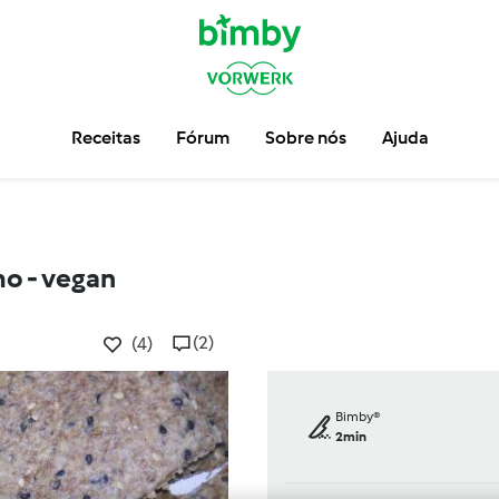
Receitas
Fórum
Sobre nós
Ajuda
o - vegan
(2)
(4)
Bimby®
2min