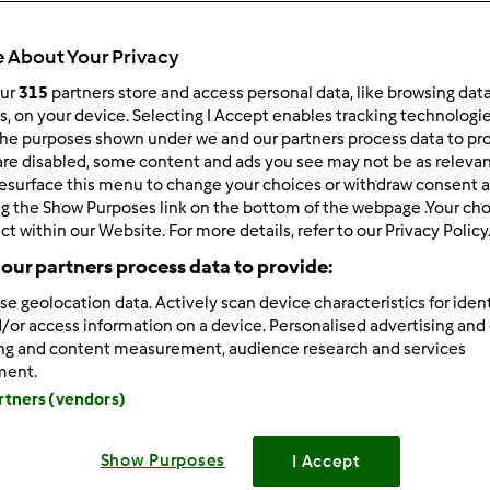
Todos
17min
 About Your Privacy
our
315
partners store and access personal data, like browsing dat
rs, on your device. Selecting I Accept enables tracking technologi
he purposes shown under we and our partners process data to prov
dose/s
50
unidade/s
are disabled, some content and ads you see may not be as relevan
esurface this menu to change your choices or withdraw consent a
ng the Show Purposes link on the bottom of the webpage .Your choi
ct within our Website. For more details, refer to our Privacy Policy
Nível
our partners process data to provide:
Fácil
se geolocation data. Actively scan device characteristics for ident
/or access information on a device. Personalised advertising and
ing and content measurement, audience research and services
ment.
artners (vendors)
Show Purposes
I Accept