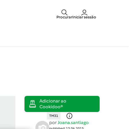
Procurar
Iniciar sessão
TM31
por
Joana.santiago
published: 13.06.2015