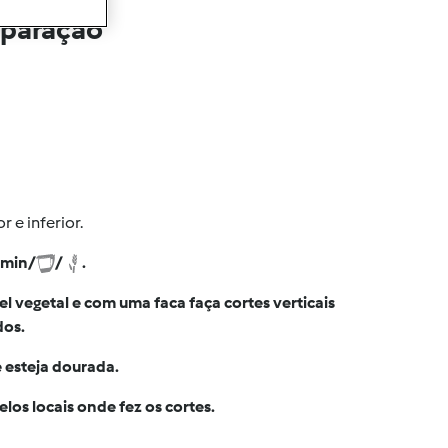
eparação
 e inferior.
min/
/
.
 vegetal e com uma faca faça cortes verticais
dos.
 esteja dourada.
elos locais onde fez os cortes.