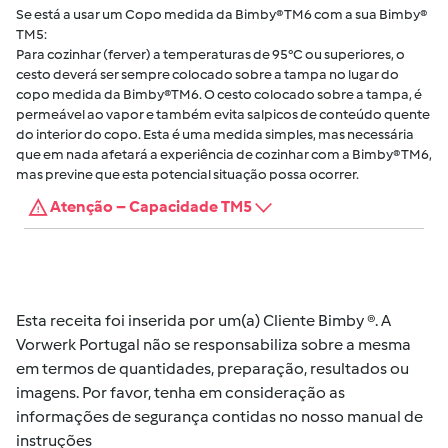
Se está a usar um Copo medida da Bimby® TM6 com a sua Bimby®
TM5:
Para cozinhar (ferver) a temperaturas de 95°C ou superiores, o
cesto deverá ser sempre colocado sobre a tampa no lugar do
copo medida da Bimby®TM6. O cesto colocado sobre a tampa, é
permeável ao vapor e também evita salpicos de conteúdo quente
do interior do copo. Esta é uma medida simples, mas necessária
que em nada afetará a experiência de cozinhar com a Bimby® TM6,
mas previne que esta potencial situação possa ocorrer.
Atenção – Capacidade TM5
Esta receita foi inserida por um(a) Cliente Bimby ®. A
Vorwerk Portugal não se responsabiliza sobre a mesma
em termos de quantidades, preparação, resultados ou
imagens. Por favor, tenha em consideração as
informações de segurança contidas no nosso manual de
instruções