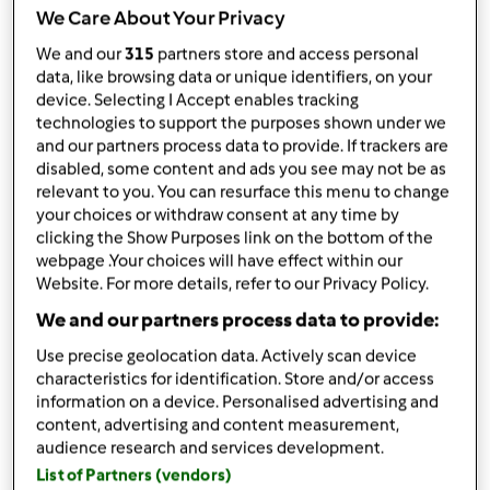
por
ANASVENTURA
We Care About Your Privacy
published: 01.03.2021
alterado: 10.03.2021
We and our
315
partners store and access personal
Adicionar às minhas coleções
data, like browsing data or unique identifiers, on your
device. Selecting I Accept enables tracking
Partilhar receita
technologies to support the purposes shown under we
and our partners process data to provide. If trackers are
Criar uma variante
disabled, some content and ads you see may not be as
relevant to you. You can resurface this menu to change
your choices or withdraw consent at any time by
clicking the Show Purposes link on the bottom of the
webpage .Your choices will have effect within our
Website. For more details, refer to our Privacy Policy.
Ingredientes
We and our partners process data to provide:
Use precise geolocation data. Actively scan device
Biscoitos de laranja e erva doce
characteristics for identification. Store and/or access
500
grama
farinha de trigo
information on a device. Personalised advertising and
200
grama
açúcar amarelo
content, advertising and content measurement,
audience research and services development.
180
grama
manteiga,
temperatura ambiente
2
unidades
ovos médios
List of Partners (vendors)