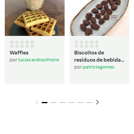
Waffles
Biscoitos de
resíduos de bebida
por
luciacardosofreire
de aveia
por
patriciagomes