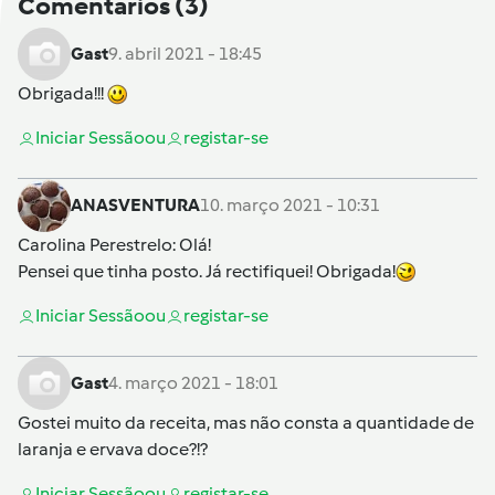
Comentários
(3)
Gast
9. abril 2021 - 18:45
Obrigada!!!
Iniciar Sessão
ou
registar-se
ANASVENTURA
10. março 2021 - 10:31
Carolina Perestrelo
: Olá!
Pensei que tinha posto. Já rectifiquei! Obrigada!
Iniciar Sessão
ou
registar-se
Gast
4. março 2021 - 18:01
Gostei muito da receita, mas não consta a quantidade de
laranja e ervava doce?!?
Iniciar Sessão
ou
registar-se