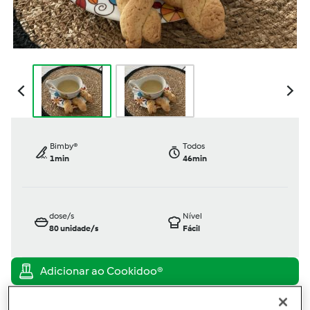
Bimby®
Todos
1min
46min
dose/s
Nível
80
unidade/s
Fácil
TM5