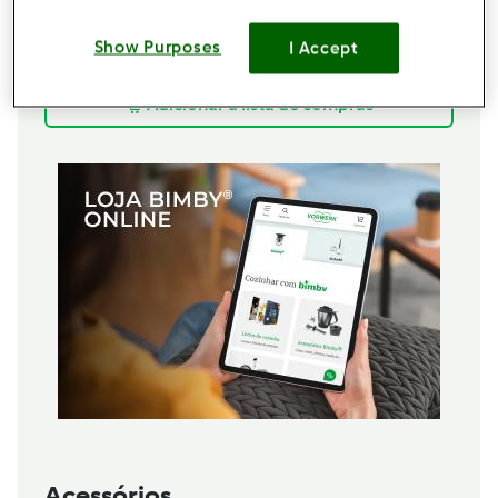
2
colher de chá
fermento p/ bolos
1
colher de chá
erva-doce
Show Purposes
I Accept
2
unidade
raspa de laranja
Adicionar à lista de compras
Acessórios