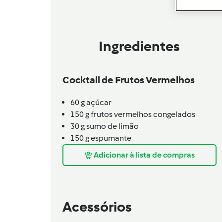
Ingredientes
Cocktail de Frutos Vermelhos
60
g
açúcar
150
g
frutos vermelhos congelados
30
g
sumo de limão
150
g
espumante
Adicionar à lista de compras
Acessórios