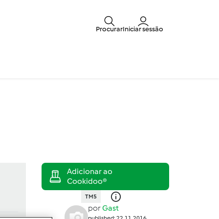
Procurar
Iniciar sessão
TM5
por
Gast
published: 22.11.2016