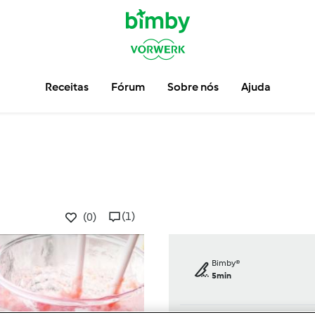
Receitas
Fórum
Sobre nós
Ajuda
(1)
(0)
Bimby®
5min