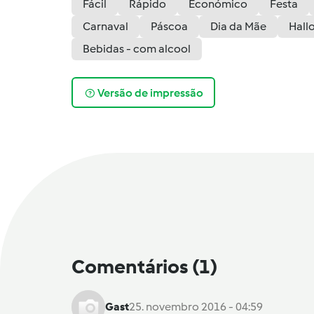
Fácil
Rápido
Económico
Festa
Carnaval
Páscoa
Dia da Mãe
Hall
Bebidas - com alcool
Versão de impressão
Comentários
(1)
Gast
25. novembro 2016 - 04:59