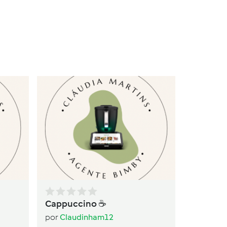
Ba
po
Cappuccino ☕️
por
Claudinham12