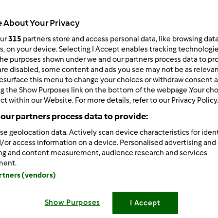
Todos
 About Your Privacy
2h 15min
our
315
partners store and access personal data, like browsing dat
rs, on your device. Selecting I Accept enables tracking technologi
he purposes shown under we and our partners process data to prov
dose/s
are disabled, some content and ads you see may not be as relevan
6
dose/s
esurface this menu to change your choices or withdraw consent a
ng the Show Purposes link on the bottom of the webpage .Your choi
ct within our Website. For more details, refer to our Privacy Policy
Nível
our partners process data to provide:
Fácil
se geolocation data. Actively scan device characteristics for ident
/or access information on a device. Personalised advertising and
ing and content measurement, audience research and services
ment.
artners (vendors)
Show Purposes
I Accept