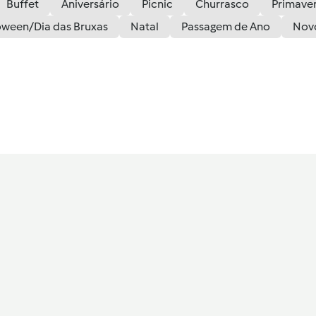
Buffet
Aniversário
Picnic
Churrasco
Primave
oween/Dia das Bruxas
Natal
Passagem de Ano
Nov