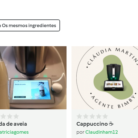
 Os mesmos ingredientes
da de aveia
Cappuccino ☕️
atriciagomes
por
Claudinham12