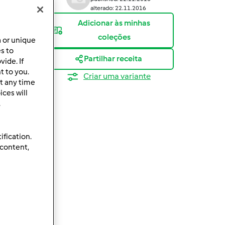
alterado: 22.11.2016
Adicionar às minhas
coleções
a or unique
es to
Partilhar receita
ide. If
t to you.
Criar uma variante
t any time
ces will
.
ification.
 content,