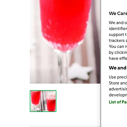
We Care
We and 
identifie
support t
trackers 
You can r
by clicki
have effe
We and 
Use preci
Store and
advertis
develop
List of P