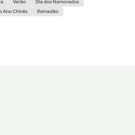
ra
Verão
Dia dos Namorados
o Ano Chinês
Ramadão