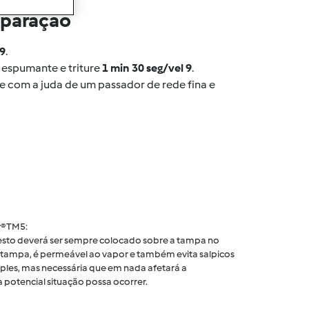
eparação
 9
.
e espumante e triture
1 min 30 seg/vel 9
.
oe com a juda de um passador de rede fina e
® TM5:
 cesto deverá ser sempre colocado sobre a tampa no
tampa, é permeável ao vapor e também evita salpicos
ples, mas necessária que em nada afetará a
 potencial situação possa ocorrer.