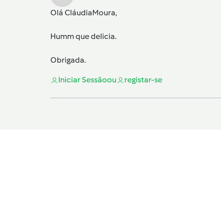
Olá
CláudiaMoura
,
Humm que delicia.
Obrigada.
Iniciar Sessão
ou
registar-se