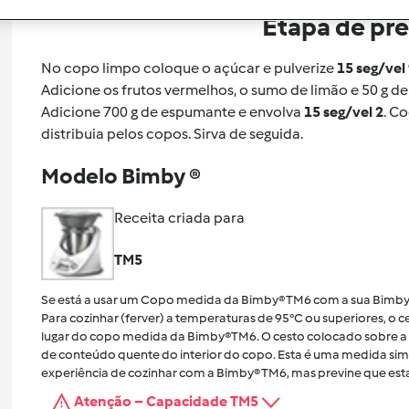
Etapa de pr
No copo limpo coloque o açúcar e pulverize
15 seg/vel
Adicione os frutos vermelhos, o sumo de limão e 50 g d
Adicione 700 g de espumante e envolva
15 seg/vel 2
. C
distribuia pelos copos. Sirva de seguida.
Modelo Bimby ®
Receita criada para
TM5
Se está a usar um Copo medida da Bimby® TM6 com a sua Bimby
Para cozinhar (ferver) a temperaturas de 95°C ou superiores, o
lugar do copo medida da Bimby®TM6. O cesto colocado sobre a 
de conteúdo quente do interior do copo. Esta é uma medida sim
experiência de cozinhar com a Bimby® TM6, mas previne que esta
Atenção – Capacidade TM5