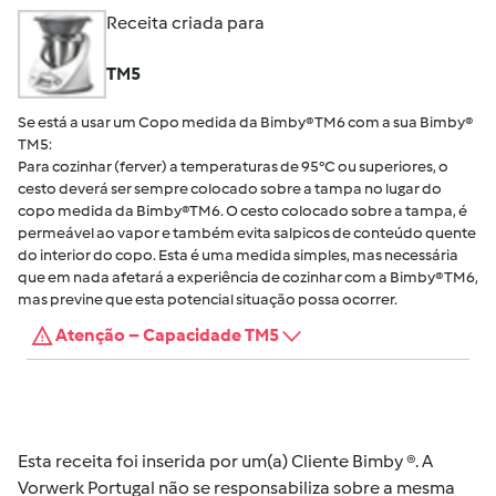
Receita criada para
TM5
Se está a usar um Copo medida da Bimby® TM6 com a sua Bimby®
TM5:
Para cozinhar (ferver) a temperaturas de 95°C ou superiores, o
cesto deverá ser sempre colocado sobre a tampa no lugar do
copo medida da Bimby®TM6. O cesto colocado sobre a tampa, é
permeável ao vapor e também evita salpicos de conteúdo quente
do interior do copo. Esta é uma medida simples, mas necessária
que em nada afetará a experiência de cozinhar com a Bimby® TM6,
mas previne que esta potencial situação possa ocorrer.
Atenção – Capacidade TM5
Esta receita foi inserida por um(a) Cliente Bimby ®. A
Vorwerk Portugal não se responsabiliza sobre a mesma