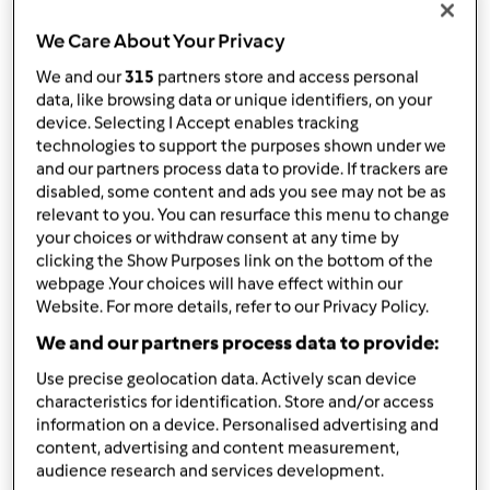
por
Anita Cruz
published: 06.02.2018
We Care About Your Privacy
alterado: 17.09.2019
Adicionar às minhas coleções
We and our
315
partners store and access personal
data, like browsing data or unique identifiers, on your
Partilhar receita
device. Selecting I Accept enables tracking
technologies to support the purposes shown under we
Criar uma variante
and our partners process data to provide. If trackers are
disabled, some content and ads you see may not be as
relevant to you. You can resurface this menu to change
your choices or withdraw consent at any time by
clicking the Show Purposes link on the bottom of the
webpage .Your choices will have effect within our
Website. For more details, refer to our Privacy Policy.
Ingredientes
We and our partners process data to provide:
Bimbal de Maçã
Use precise geolocation data. Actively scan device
800g
Maçã (com casca, sem caroço e cortada
characteristics for identification. Store and/or access
aos bocados)
information on a device. Personalised advertising and
content, advertising and content measurement,
60g
açúcar
audience research and services development.
1200g
água