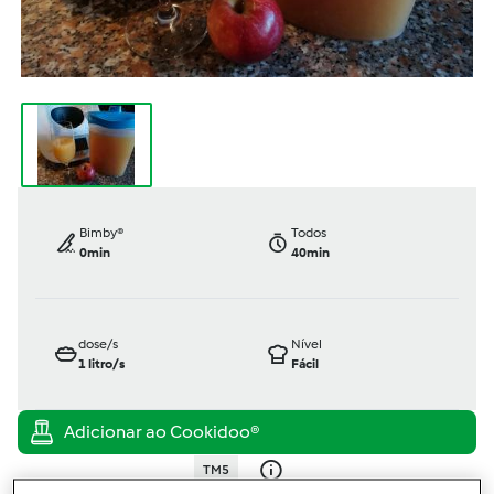
Bimby®
Todos
0min
40min
dose/s
Nível
1
litro/s
Fácil
TM5