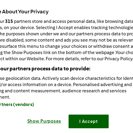
Todos
 About Your Privacy
10min
our
315
partners store and access personal data, like browsing dat
rs, on your device. Selecting I Accept enables tracking technologi
he purposes shown under we and our partners process data to prov
dose/s
are disabled, some content and ads you see may not be as relevan
6
pessoa/s
esurface this menu to change your choices or withdraw consent a
ng the Show Purposes link on the bottom of the webpage .Your choi
ct within our Website. For more details, refer to our Privacy Policy
our partners process data to provide:
Nível
Fácil
se geolocation data. Actively scan device characteristics for ident
/or access information on a device. Personalised advertising and
ing and content measurement, audience research and services
ment.
artners (vendors)
Show Purposes
I Accept