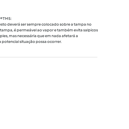
® TM5:
 cesto deverá ser sempre colocado sobre a tampa no
tampa, é permeável ao vapor e também evita salpicos
ples, mas necessária que em nada afetará a
 potencial situação possa ocorrer.