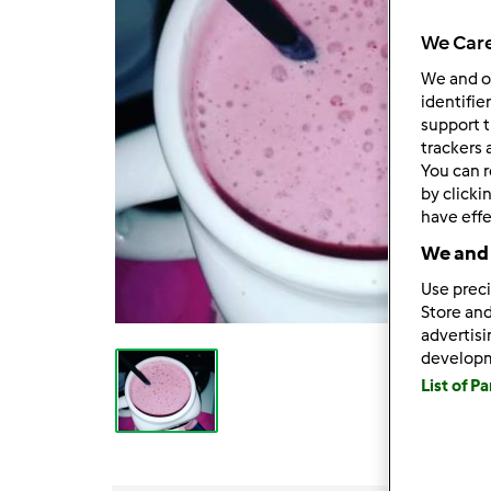
We Care
We and 
identifie
support t
trackers 
You can r
by clicki
have effe
We and 
Use preci
Store and
advertis
develop
List of P