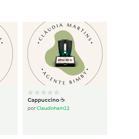
Ba
po
Cappuccino ☕️
por
Claudinham12