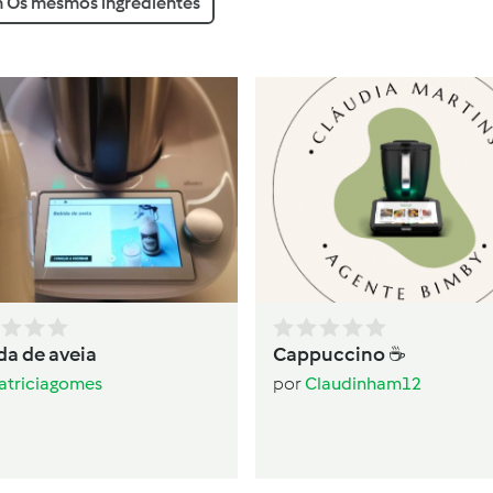
 Os mesmos ingredientes
da de aveia
Cappuccino ☕️
atriciagomes
por
Claudinham12