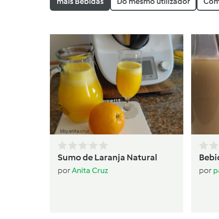
mais Bebidas
Do mesmo utilizador
Com
Sumo de Laranja Natural
Bebi
por
Anita Cruz
por
p