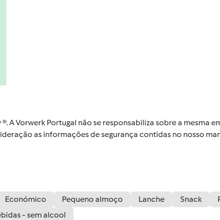
by ®. A Vorwerk Portugal não se responsabiliza sobre a mesma
nsideração as informações de segurança contidas no nosso man
Económico
Pequeno almoço
Lanche
Snack
bidas - sem alcool