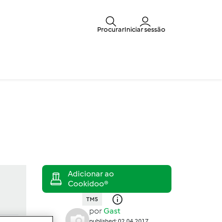
Procurar
Iniciar sessão
TM5
por
Gast
published: 02.04.2017