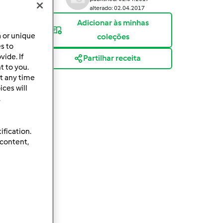
alterado: 02.04.2017
Adicionar às minhas
a or unique
coleções
es to
ide. If
Partilhar receita
t to you.
t any time
ces will
.
ification.
 content,