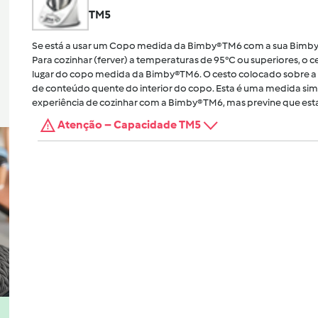
TM5
Se está a usar um Copo medida da Bimby® TM6 com a sua Bimby
Para cozinhar (ferver) a temperaturas de 95°C ou superiores, o
lugar do copo medida da Bimby®TM6. O cesto colocado sobre a 
de conteúdo quente do interior do copo. Esta é uma medida sim
experiência de cozinhar com a Bimby® TM6, mas previne que esta
Atenção – Capacidade TM5