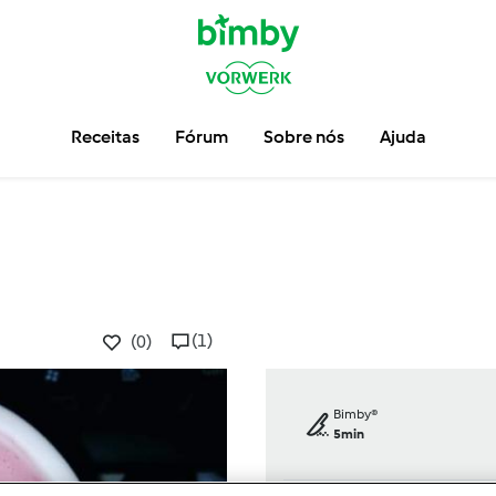
Receitas
Fórum
Sobre nós
Ajuda
(1)
(0)
Bimby®
5min