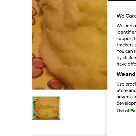
We Care
We and 
identifie
support t
trackers 
You can r
by clicki
have effe
We and 
Use preci
Store and
advertis
develop
List of P