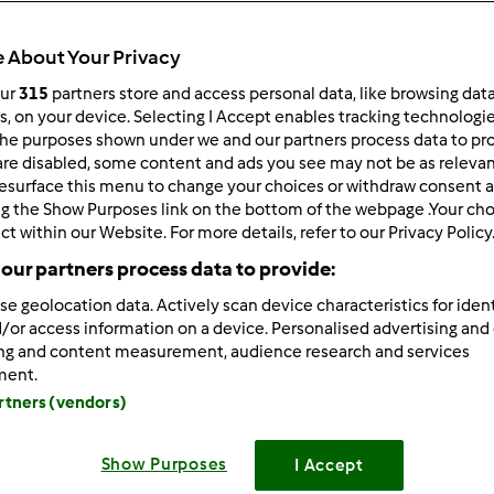
Todos
40min
 About Your Privacy
our
315
partners store and access personal data, like browsing dat
rs, on your device. Selecting I Accept enables tracking technologi
he purposes shown under we and our partners process data to prov
dose/s
6
pessoa/s
are disabled, some content and ads you see may not be as relevan
esurface this menu to change your choices or withdraw consent a
ng the Show Purposes link on the bottom of the webpage .Your choi
ct within our Website. For more details, refer to our Privacy Policy
Nível
our partners process data to provide:
Fácil
se geolocation data. Actively scan device characteristics for ident
/or access information on a device. Personalised advertising and
ing and content measurement, audience research and services
ment.
artners (vendors)
Show Purposes
I Accept