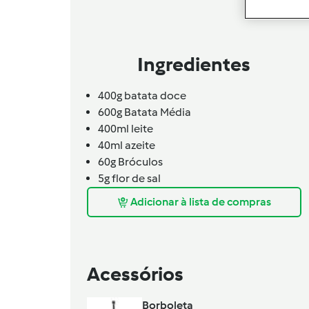
Ingredientes
400g
batata doce
600g
Batata Média
400ml
leite
40ml
azeite
60g
Bróculos
5g
flor de sal
Adicionar à lista de compras
Acessórios
Borboleta