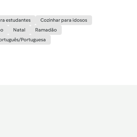
ra estudantes
Cozinhar para idosos
no
Natal
Ramadão
ortuguês/Portuguesa