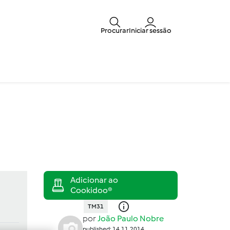
Procurar
Iniciar sessão
TM31
por
João Paulo Nobre
published: 14.11.2014