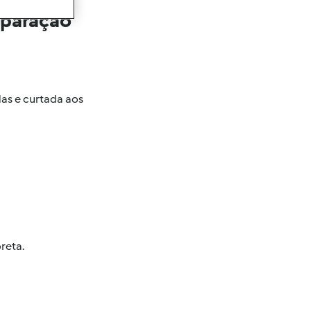
eparação
as e curtada aos
reta.