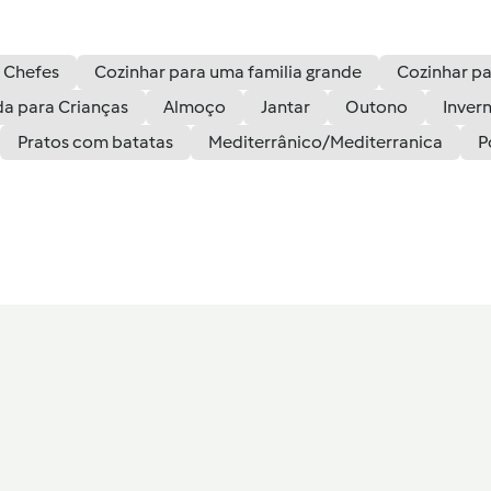
 Chefes
Cozinhar para uma familia grande
Cozinhar pa
a para Crianças
Almoço
Jantar
Outono
Inver
Pratos com batatas
Mediterrânico/Mediterranica
P