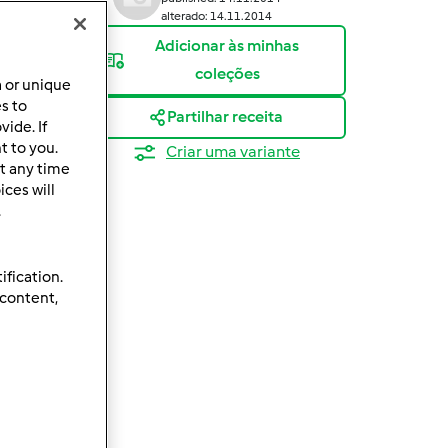
alterado: 14.11.2014
Adicionar às minhas
coleções
a or unique
es to
Partilhar receita
ide. If
t to you.
Criar uma variante
t any time
ces will
.
ification.
 content,