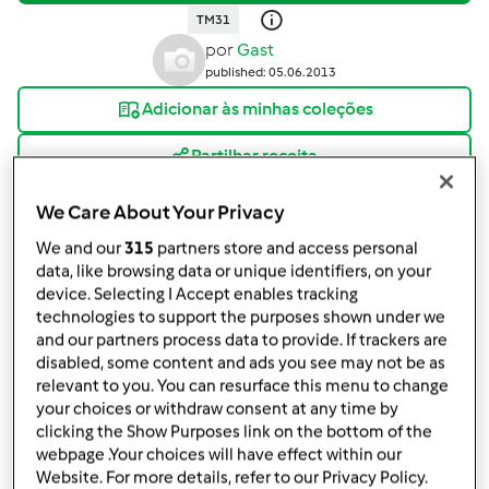
TM31
por
Gast
published: 05.06.2013
Adicionar às minhas coleções
Partilhar receita
Criar uma variante
We Care About Your Privacy
We and our
315
partners store and access personal
data, like browsing data or unique identifiers, on your
device. Selecting I Accept enables tracking
technologies to support the purposes shown under we
and our partners process data to provide. If trackers are
Ingredientes
disabled, some content and ads you see may not be as
•6
ovo,
s
relevant to you. You can resurface this menu to change
your choices or withdraw consent at any time by
•3
fatias de
pão,
sem coida
clicking the Show Purposes link on the bottom of the
•6 fatias de paio york
webpage .Your choices will have effect within our
•1 lata de salsichas de 8 unidades
Website. For more details, refer to our Privacy Policy.