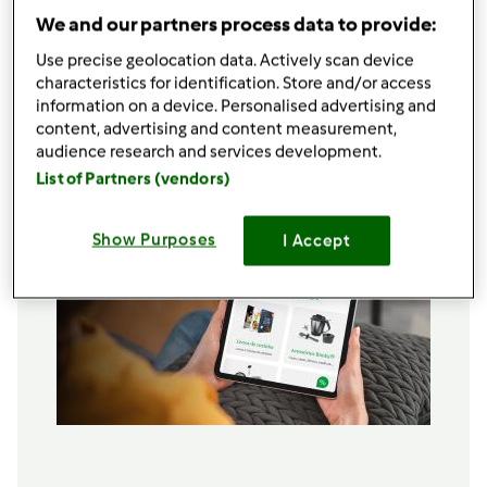
•8
fatias de
fiambre,
cortado em pedaços
We and our partners process data to provide:
pequenos
•800 gr de água
Use precise geolocation data. Actively scan device
•sal q.b.
characteristics for identification. Store and/or access
information on a device. Personalised advertising and
Adicionar à lista de compras
content, advertising and content measurement,
audience research and services development.
List of Partners (vendors)
Show Purposes
I Accept