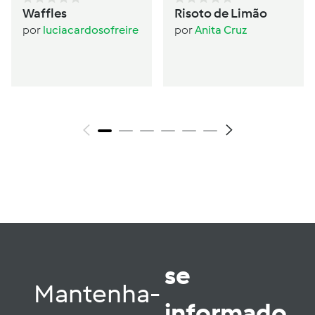
Waffles
Risoto de Limão
por
luciacardosofreire
por
Anita Cruz
se
Mantenha-
informado