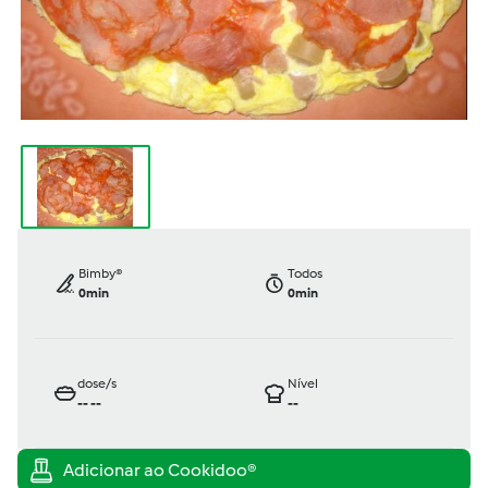
Bimby®
Todos
0min
0min
dose/s
Nível
--
--
--