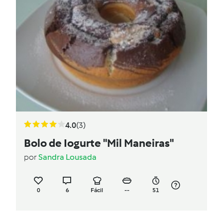
4.0
(3)
Bolo de Iogurte "Mil Maneiras"
por
Sandra Lousada
0
6
Fácil
--
51