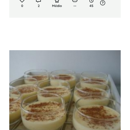
0
2
Médio
--
45