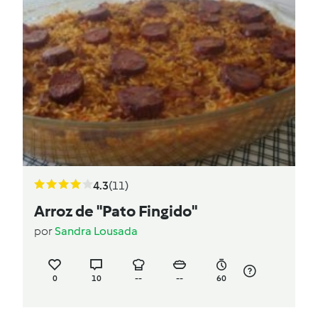
4.3
(11)
Arroz de "Pato Fingido"
por
Sandra Lousada
0
10
--
--
60