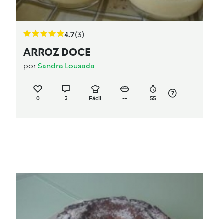
4.7
(3)
ARROZ DOCE
por
Sandra Lousada
0
3
Fácil
--
55