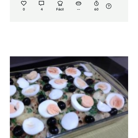
0
4
Fácil
--
60