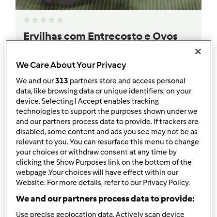
Ervilhas com Entrecosto e Ovos
Escalfados
We Care About Your Privacy
por
Sandra Lousada
We and our
313
partners store and access personal
data, like browsing data or unique identifiers, on your
0
2
Fácil
--
40
device. Selecting I Accept enables tracking
technologies to support the purposes shown under we
and our partners process data to provide. If trackers are
disabled, some content and ads you see may not be as
relevant to you. You can resurface this menu to change
your choices or withdraw consent at any time by
clicking the Show Purposes link on the bottom of the
webpage .Your choices will have effect within our
Website. For more details, refer to our Privacy Policy.
We and our partners process data to provide:
Use precise geolocation data. Actively scan device