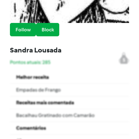
Follow
Block
Sandra Lousada
5
Pontos atuais: 285
Melhor receita
Empadas de Frango
Receitas mais comentada
Bacalhau Gratinado com Camarão
Comentários