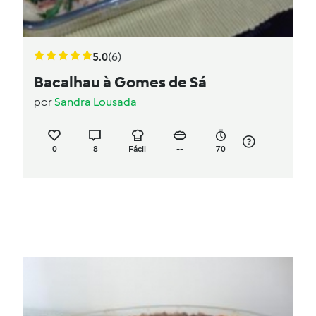
5.0
(6)
Bacalhau à Gomes de Sá
por
Sandra Lousada
0
8
Fácil
--
70