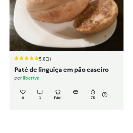
5.0
(1)
Paté de linguiça em pão caseiro
por
libertya
0
1
Fácil
--
75