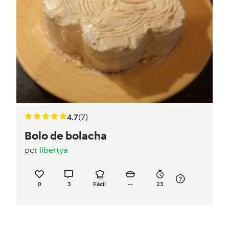
4.7
(7)
Bolo de bolacha
por
libertya
0
3
Fácil
--
23