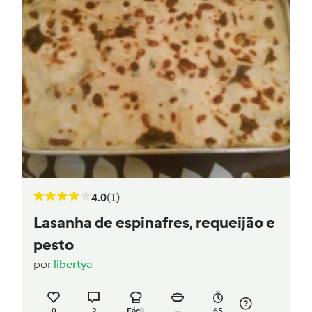
4.0
(1)
Lasanha de espinafres, requeijão e
pesto
por
libertya
0
2
Fácil
--
65