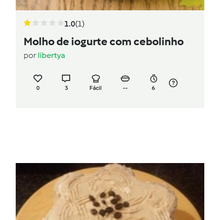
1.0
(1)
Molho de iogurte com cebolinho
por
libertya
0
3
Fácil
--
6