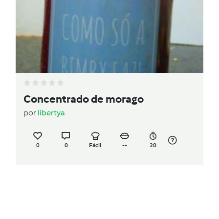
Concentrado de morago
por
libertya
0
0
Fácil
--
20