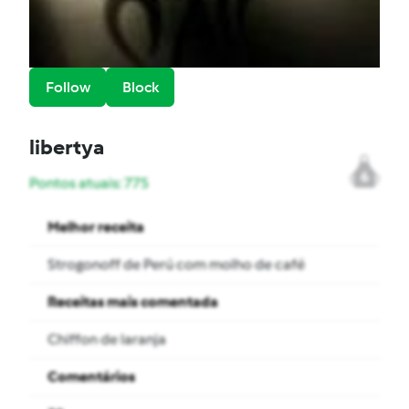
Follow
Block
libertya
6
Pontos atuais: 775
Melhor receita
Strogonoff de Perú com molho de café
Receitas mais comentada
Chiffon de laranja
Comentários