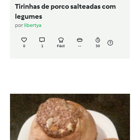
Tirinhas de porco salteadas com
legumes
por
libertya
0
1
Fácil
--
30