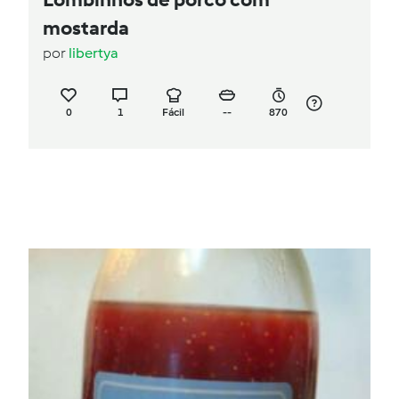
mostarda
por
libertya
0
1
Fácil
--
870