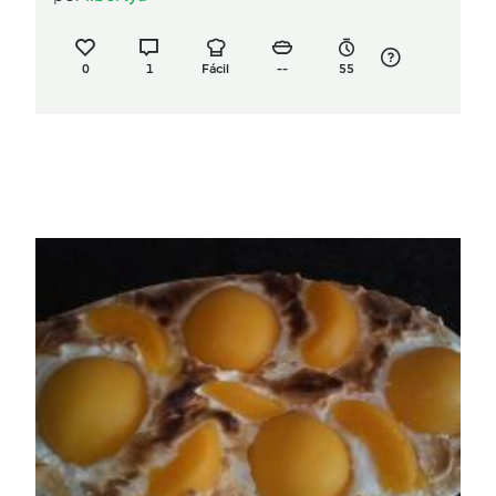
0
1
Fácil
--
55