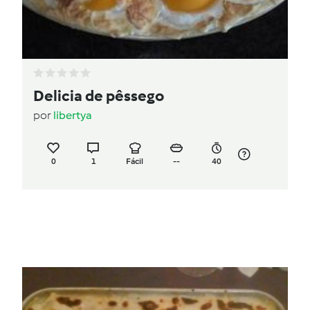
Delicia de pêssego
por
libertya
0
1
Fácil
--
40