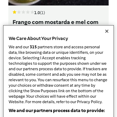
1.0
(1)
Frango com mostarda e mel com
puré com bacon
por
libertya
We Care About Your Privacy
We and our
315
partners store and access personal
data, like browsing data or unique identifiers, on your
0
3
Fácil
--
70
device. Selecting I Accept enables tracking
technologies to support the purposes shown under we
and our partners process data to provide. If trackers are
disabled, some content and ads you see may not be as
relevant to you. You can resurface this menu to change
your choices or withdraw consent at any time by
clicking the Show Purposes link on the bottom of the
webpage .Your choices will have effect within our
Website. For more details, refer to our Privacy Policy.
We and our partners process data to provide: