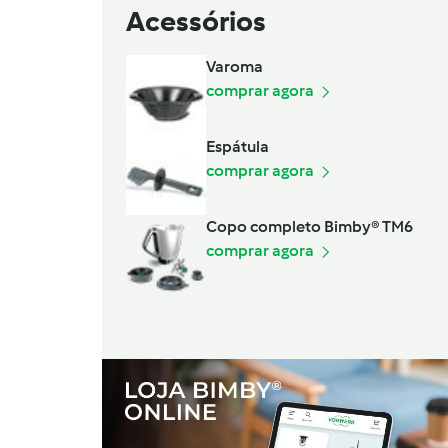
Acessórios
Varoma
comprar agora
Espátula
comprar agora
Copo completo Bimby® TM6
comprar agora