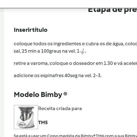
Etapa de pr
Inserir título
coloque todos os ingredientes e cubra os de água, col
sal, 25 min a 100graus na vel. 1
.
retire a varoma, coloque o doseador em 1.30 e vá acel
adicione os espinafres 40seg na vel. 2-3.
Modelo Bimby ®
Receita criada para
TM5
Se está a usar um Copo medida da Bimby® TM6 com a sua Bimby