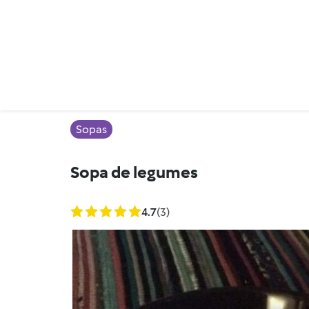
Sopas
Sopa de legumes
4.7
(3)