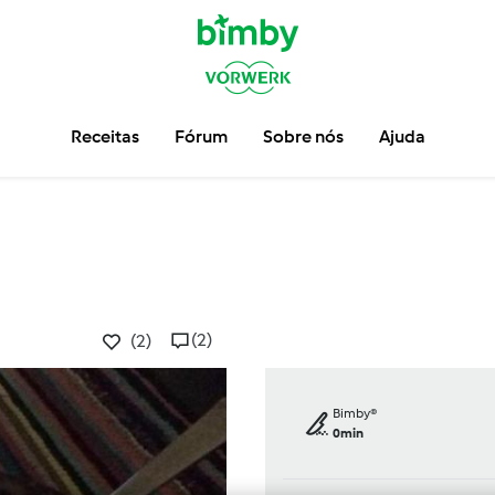
Receitas
Fórum
Sobre nós
Ajuda
(2)
(2)
Bimby®
0min