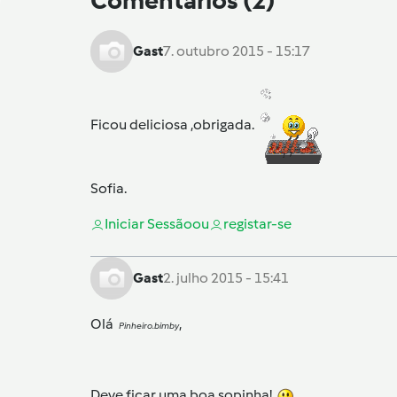
Comentários
(2)
Gast
7. outubro 2015 - 15:17
Ficou deliciosa ,obrigada.
Sofia.
Iniciar Sessão
ou
registar-se
Gast
2. julho 2015 - 15:41
Olá
,
Pinheiro.bimby
Deve ficar uma boa sopinha!