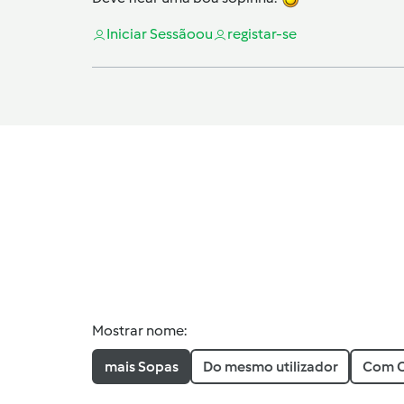
Iniciar Sessão
ou
registar-se
Mostrar nome:
mais Sopas
Do mesmo utilizador
Com O