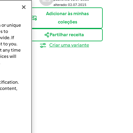
alterado: 02.07.2015
Adicionar às minhas
coleções
a or unique
es to
Partilhar receita
ide. If
t to you.
Criar uma variante
t any time
ces will
.
ification.
 content,