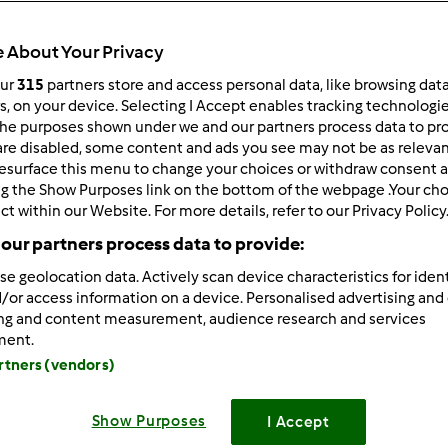
Todos
0min
 About Your Privacy
our
315
partners store and access personal data, like browsing dat
rs, on your device. Selecting I Accept enables tracking technologi
he purposes shown under we and our partners process data to prov
dose/s
0
dose/s
are disabled, some content and ads you see may not be as relevan
esurface this menu to change your choices or withdraw consent a
ng the Show Purposes link on the bottom of the webpage .Your choi
ct within our Website. For more details, refer to our Privacy Policy
Nível
our partners process data to provide:
Fácil
se geolocation data. Actively scan device characteristics for ident
/or access information on a device. Personalised advertising and
ing and content measurement, audience research and services
ment.
artners (vendors)
Show Purposes
I Accept