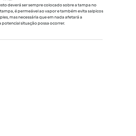
 cesto deverá ser sempre colocado sobre a tampa no
tampa, é permeável ao vapor e também evita salpicos
ples, mas necessária que em nada afetará a
 potencial situação possa ocorrer.