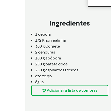
Ingredientes
1
cebola
1/2
Knorr galinha
300
g
Corgete
2
cenouras
100
g
abóbora
250
g
batata doce
250
g
espinafres frescos
azeite qb
água
Adicionar à lista de compras