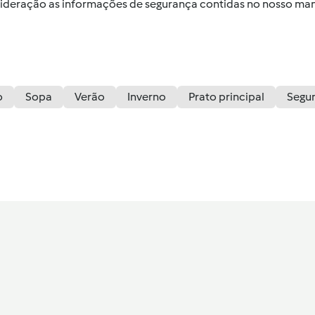
nsideração as informações de segurança contidas no nosso man
o
Sopa
Verão
Inverno
Prato principal
Segu