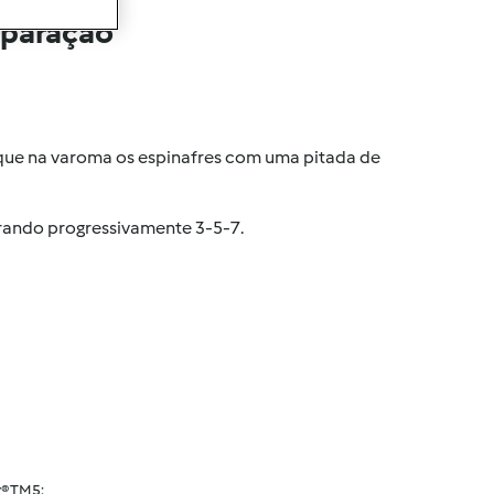
eparação
oque na varoma os espinafres com uma pitada de
erando progressivamente 3-5-7.
® TM5: