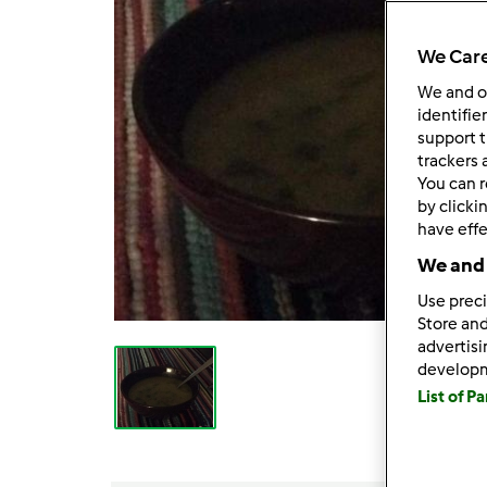
We Care
We and 
identifie
support t
trackers 
You can r
by clicki
have effe
We and 
Use preci
Store and
advertis
develop
List of P