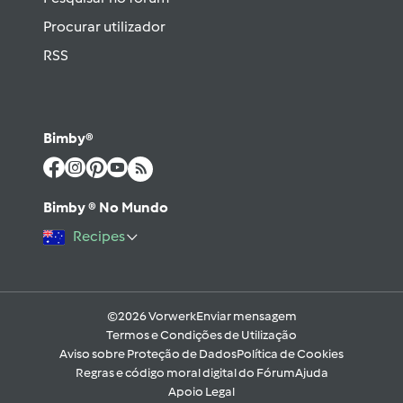
Procurar utilizador
RSS
Bimby®
Bimby ® No Mundo
Recipes
©2026 Vorwerk
Enviar mensagem
Termos e Condições de Utilização
Aviso sobre Proteção de Dados
Política de Cookies
Regras e código moral digital do Fórum
Ajuda
Apoio Legal