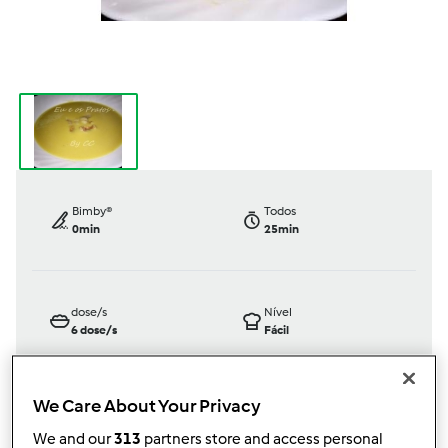
Bimby®
Todos
0min
25min
dose/s
Nível
6
dose/s
Fácil
We Care About Your Privacy
TM31
We and our
313
partners store and access personal