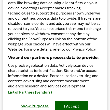
por
Gast
data, like browsing data or unique identifiers, on your
published: 11.09.2012
device. Selecting I Accept enables tracking
alterado: 10.11.2014
technologies to support the purposes shown under we
Adicionar às minhas coleções
and our partners process data to provide. If trackers are
disabled, some content and ads you see may not be as
Partilhar receita
relevant to you. You can resurface this menu to change
your choices or withdraw consent at any time by
Criar uma variante
clicking the Show Purposes link on the bottom of the
webpage .Your choices will have effect within our
Website. For more details, refer to our Privacy Policy.
We and our partners process data to provide:
Use precise geolocation data. Actively scan device
Ingredientes
characteristics for identification. Store and/or access
information on a device. Personalised advertising and
200 g de castanhas congeladas
content, advertising and content measurement,
250 g de Abobora
audience research and services development.
2
batata,
s
List of Partners (vendors)
2
cenoura,
s
1
cebola
Show Purposes
I Accept
1 dente de alho