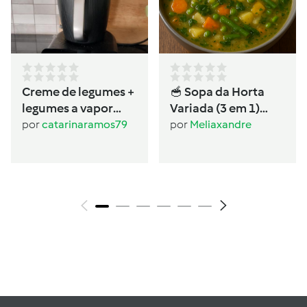
Creme de legumes +
🥣 Sopa da Horta
legumes a vapor
Variada (3 em 1)
(dietas)
Ingredientes
por
catarinaramos79
por
Meliaxandre