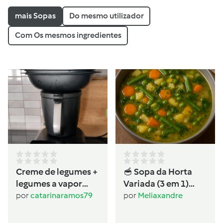
mais Sopas
Do mesmo utilizador
Com Os mesmos ingredientes
Creme de legumes +
🥣 Sopa da Horta
legumes a vapor
Variada (3 em 1)
(dietas)
Ingredientes
por
catarinaramos79
por
Meliaxandre