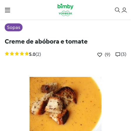
Sopas
Creme de abóbora e tomate
5.0
(2)
(3)
(9)