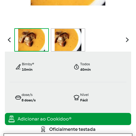
Bimby®
Todos
10min
40min
dose/s
Nível
8
dose/s
Fácil
Oficialmente testada