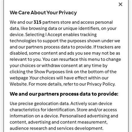
TM5
por
Gast
We Care About Your Privacy
published: 23.11.2015
alterado: 30.09.2016
We and our
315
partners store and access personal
Adicionar às minhas coleções
data, like browsing data or unique identifiers, on your
device. Selecting I Accept enables tracking
Partilhar receita
technologies to support the purposes shown under we
and our partners process data to provide. If trackers are
Criar uma variante
disabled, some content and ads you see may not be as
relevant to you. You can resurface this menu to change
your choices or withdraw consent at any time by
clicking the Show Purposes link on the bottom of the
webpage .Your choices will have effect within our
Website. For more details, refer to our Privacy Policy.
Ingredientes
We and our partners process data to provide:
Use precise geolocation data. Actively scan device
Creme de abóbora
characteristics for identification. Store and/or access
30
g
azeite
information on a device. Personalised advertising and
80
g
cebola,
cortada em pedaços
content, advertising and content measurement,
200
g
tomate,
maduro cortado em pedaços s/
audience research and services development.