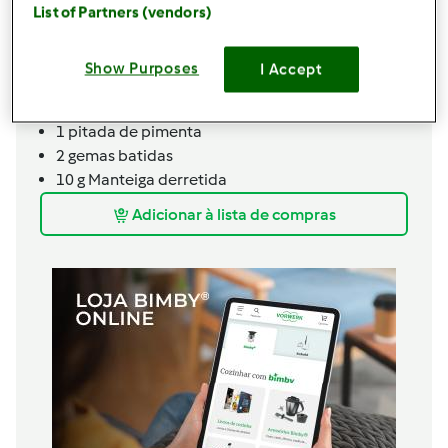
pele e s/ sementes
List of Partners (vendors)
750
g
abóbora cortada em pedaços
200
g
água
Show Purposes
I Accept
500
g
leite
1
c. chá de
sal
1
pitada
de pimenta
2
gemas batidas
10
g
Manteiga derretida
Adicionar à lista de compras