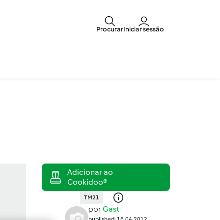
Procurar
Iniciar sessão
TM21
por
Gast
published: 18.04.2012