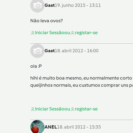
Gast
19. junho 2015 - 13:11
Não leva ovos?
Iniciar Sessão
ou
registar-se
Gast
18. abril 2012 - 16:00
ola :P
hihi é muito boa mesmo, eu normalmente corto 
queijinhos normais, eu custumos comprar uns pac
Iniciar Sessão
ou
registar-se
ANEL
18. abril 2012 - 15:35