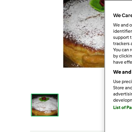
We Care
We and 
identifie
support t
trackers 
You can r
by clicki
have effe
We and 
Use preci
Store and
advertis
develop
List of P