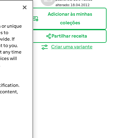
alterado: 18.04.2012
Adicionar às minhas
coleções
a or unique
es to
Partilhar receita
ide. If
t to you.
Criar uma variante
t any time
ces will
.
ification.
 content,