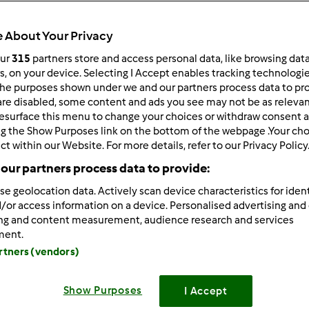
Todos
3min
 About Your Privacy
our
315
partners store and access personal data, like browsing dat
rs, on your device. Selecting I Accept enables tracking technologi
he purposes shown under we and our partners process data to prov
dose/s
--
--
are disabled, some content and ads you see may not be as relevan
esurface this menu to change your choices or withdraw consent a
ng the Show Purposes link on the bottom of the webpage .Your choi
ct within our Website. For more details, refer to our Privacy Policy
Nível
our partners process data to provide:
--
se geolocation data. Actively scan device characteristics for ident
/or access information on a device. Personalised advertising and
ing and content measurement, audience research and services
ment.
artners (vendors)
Show Purposes
I Accept