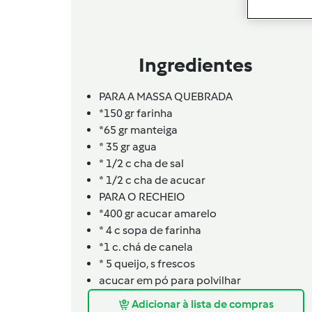
Ingredientes
PARA A MASSA QUEBRADA
*150 gr farinha
*65 gr manteiga
* 35 gr agua
* 1/2 c cha de sal
* 1/2 c cha de acucar
PARA O RECHEIO
*400 gr acucar amarelo
* 4 c sopa de farinha
*1 c. chá de canela
* 5
queijo,
s frescos
acucar em pó para polvilhar
Adicionar à lista de compras