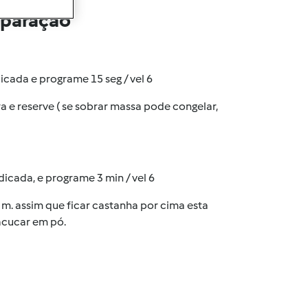
eparação
cada e programe 15 seg / vel 6
a e reserve ( se sobrar massa pode congelar,
icada, e programe 3 min / vel 6
0 m. assim que ficar castanha por cima esta
 acucar em pó.