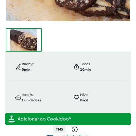
Bimby®
Todos
0min
10min
dose/s
Nível
1
unidade/s
Fácil
TM5