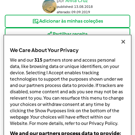
por
Anita Cruz
published: 13.08.2018
alterado: 09.09.2019
Adicionar às minhas coleções
Partilhar receita
Criar uma variante
We Care About Your Privacy
We and our
315
partners store and access personal
data, like browsing data or unique identifiers, on your
device. Selecting I Accept enables tracking
technologies to support the purposes shown under we
and our partners process data to provide. If trackers are
Ingredientes
disabled, some content and ads you see may not be as
relevant to you. You can resurface this menu to change
Salame de chocolate
your choices or withdraw consent at any time by
200g
chocolate em pó
clicking the Show Purposes link on the bottom of the
200g
Bolacha Maria (um pacote)
webpage .Your choices will have effect within our
Website. For more details, refer to our Privacy Policy.
100g
açúcar
150g
manteiga
We and our partners process data to provide: