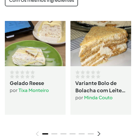
Com Os mesmos ingredientes
Gelado Reese
Variante Bolo de
Bolacha com Leite
por
Tixa Monteiro
Condensado
por
Minda Couto