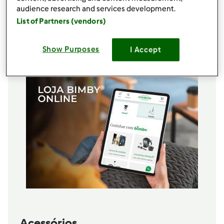
6
ovos
audience research and services development.
1
pau de canela
List of Partners (vendors)
1
Casca de 1 limão,
sem parte branca
Adicionar à lista de compras
Show Purposes
I Accept
Acessórios