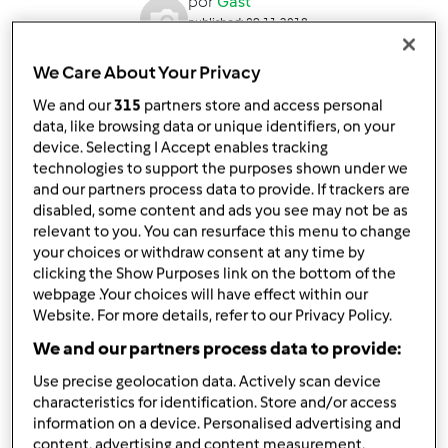
por
Gast
published: 09.11.2018
alterado: 09.11.2018
Adicionar às minhas coleções
We Care About Your Privacy
We and our
315
partners store and access personal
Partilhar receita
data, like browsing data or unique identifiers, on your
Criar uma variante
device. Selecting I Accept enables tracking
technologies to support the purposes shown under we
and our partners process data to provide. If trackers are
disabled, some content and ads you see may not be as
relevant to you. You can resurface this menu to change
your choices or withdraw consent at any time by
clicking the Show Purposes link on the bottom of the
Ingredientes
webpage .Your choices will have effect within our
Website. For more details, refer to our Privacy Policy.
Queijada de leite XL
We and our partners process data to provide:
880
grama
leite
Use precise geolocation data. Actively scan device
300
grama
açúcar
characteristics for identification. Store and/or access
270
grama
farinha
information on a device. Personalised advertising and
210
grama
manteiga
content, advertising and content measurement,