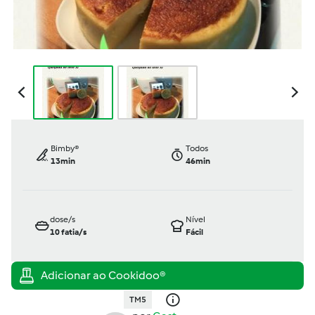
Bimby®
Todos
13min
46min
dose/s
Nível
10
fatia/s
Fácil
TM5