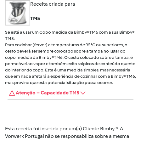
Receita criada para
TM5
Se está a usar um Copo medida da Bimby® TM6 com a sua Bimby®
TM5:
Para cozinhar (ferver) a temperaturas de 95°C ou superiores, o
cesto deverá ser sempre colocado sobre a tampa no lugar do
copo medida da Bimby®TM6. O cesto colocado sobre a tampa, é
permeável ao vapor e também evita salpicos de conteúdo quente
do interior do copo. Esta é uma medida simples, mas necessária
que em nada afetará a experiência de cozinhar com a Bimby® TM6,
mas previne que esta potencial situação possa ocorrer.
Atenção – Capacidade TM5
Esta receita foi inserida por um(a) Cliente Bimby ®. A
Vorwerk Portugal não se responsabiliza sobre a mesma