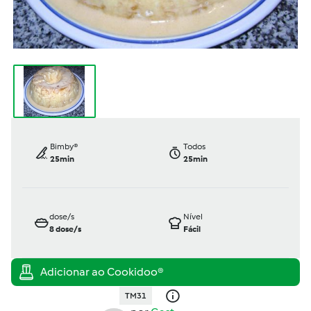
Bimby®
Todos
25min
25min
dose/s
Nível
8
dose/s
Fácil
TM31