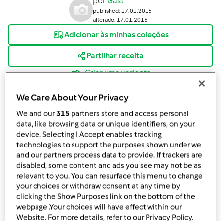
por
Gast
published: 17.01.2015
alterado: 17.01.2015
Adicionar às minhas coleções
Partilhar receita
Criar uma variante
We Care About Your Privacy
We and our
315
partners store and access personal
data, like browsing data or unique identifiers, on your
device. Selecting I Accept enables tracking
Ingredientes
technologies to support the purposes shown under we
and our partners process data to provide. If trackers are
Ingredientes
disabled, some content and ads you see may not be as
relevant to you. You can resurface this menu to change
12
ovos grandes
your choices or withdraw consent at any time by
12
colher de sopa cheia
de açúcar
clicking the Show Purposes link on the bottom of the
1
colher de chá rasa
de fermento em pó
webpage .Your choices will have effect within our
4
colher de sopa rasa
de leite
Website. For more details, refer to our Privacy Policy.