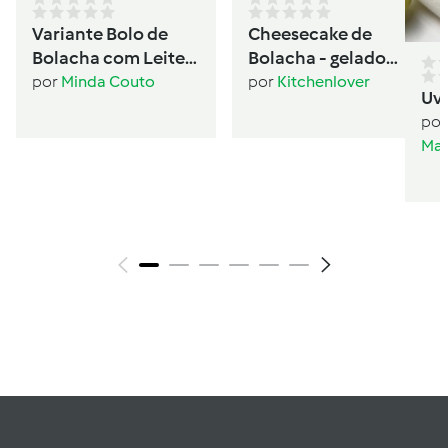
Variante Bolo de
Cheesecake de
Bolacha com Leite
Bolacha - gelado
Condensado
sanduíche
por
Minda Couto
por
Kitchenlover
Uv
por
Mar