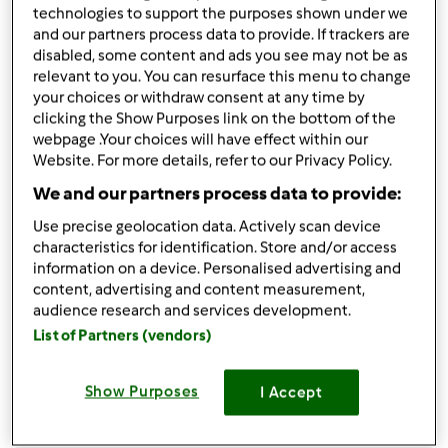
por
OCipriano
technologies to support the purposes shown under we
published: 05.01.2011
and our partners process data to provide. If trackers are
disabled, some content and ads you see may not be as
Adicionar às minhas coleções
relevant to you. You can resurface this menu to change
your choices or withdraw consent at any time by
Partilhar receita
clicking the Show Purposes link on the bottom of the
Criar uma variante
webpage .Your choices will have effect within our
Website. For more details, refer to our Privacy Policy.
We and our partners process data to provide:
Use precise geolocation data. Actively scan device
characteristics for identification. Store and/or access
information on a device. Personalised advertising and
Ingredientes
content, advertising and content measurement,
audience research and services development.
200 gr. de chocolate negro
List of Partners (vendors)
100 gr. de manteiga macia
40 gr. de água
Show Purposes
I Accept
Adicionar à lista de compras