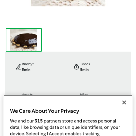
Bimby®
Todos
5min
5min
dose/s
Nível
--
--
--
We Care About Your Privacy
We and our
315
partners store and access personal
data, like browsing data or unique identifiers, on your
TM31
device. Selecting I Accept enables tracking