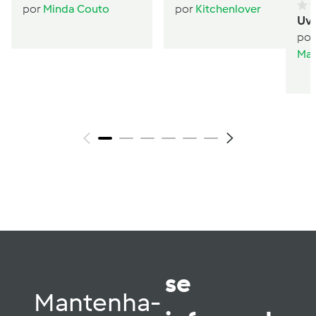
Condensado
sanduíche
por
Minda Couto
por
Kitchenlover
Uv
por
Mar
se
Mantenha-