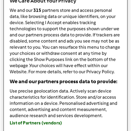
We Care About Your Privacy
por
Gast
published: 14.10.2016
We and our
315
partners store and access personal
alterado: 03.11.2016
data, like browsing data or unique identifiers, on your
Adicionar às minhas coleções
device. Selecting I Accept enables tracking
technologies to support the purposes shown under we
Partilhar receita
and our partners process data to provide. If trackers are
disabled, some content and ads you see may not be as
Criar uma variante
relevant to you. You can resurface this menu to change
your choices or withdraw consent at any time by
clicking the Show Purposes link on the bottom of the
webpage .Your choices will have effect within our
Website. For more details, refer to our Privacy Policy.
We and our partners process data to provide:
Ingredientes
Use precise geolocation data. Actively scan device
Gengibre Cristalizado
characteristics for identification. Store and/or access
information on a device. Personalised advertising and
3
pedaços
gengibre
content, advertising and content measurement,
1
l
água
audience research and services development.
120
grama
água
List of Partners (vendors)
180
grama
açúcar