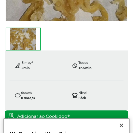
Bimby®
Todos
5min
1h 5min
dose/s
Nível
0
dose/s
Fácil
TM31