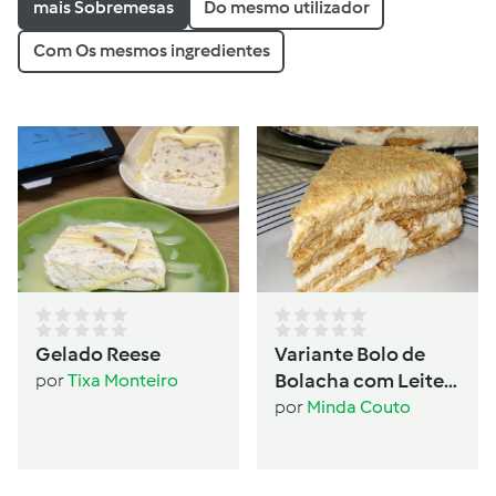
mais Sobremesas
Do mesmo utilizador
Com Os mesmos ingredientes
Gelado Reese
Variante Bolo de
Bolacha com Leite
por
Tixa Monteiro
Condensado
por
Minda Couto