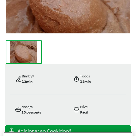
Bimby®
Todos
12min
12min
dose/s
Nível
10
pessoa/s
Fácil