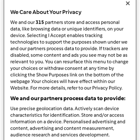
TM31
We Care About Your Privacy
por
Gast
published: 05.10.2019
We and our
315
partners store and access personal
alterado: 15.05.2020
data, like browsing data or unique identifiers, on your
Adicionar às minhas coleções
device. Selecting I Accept enables tracking
technologies to support the purposes shown under we
Partilhar receita
and our partners process data to provide. If trackers are
disabled, some content and ads you see may not be as
Criar uma variante
relevant to you. You can resurface this menu to change
your choices or withdraw consent at any time by
clicking the Show Purposes link on the bottom of the
webpage .Your choices will have effect within our
Website. For more details, refer to our Privacy Policy.
We and our partners process data to provide:
Ingredientes
Use precise geolocation data. Actively scan device
A Melhor Mousse de Chocolate de
characteristics for identification. Store and/or access
information on a device. Personalised advertising and
Sempre
content, advertising and content measurement,
audience research and services development.
200
g
Chocolate Culinária