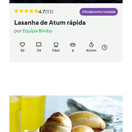
4.7
(33)
Oficialmente testada
Lasanha de Atum rápida
por
Equipa Bimby
30
34
Fácil
6
41min