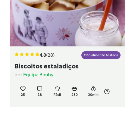
4.8
(28)
Oficialmente testada
Biscoitos estaladiços
por
Equipa Bimby
25
18
Fácil
250
20min