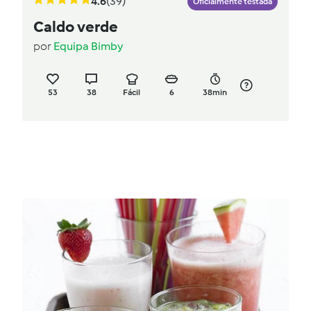
4.6
(39)
Oficialmente testada
Caldo verde
por
Equipa Bimby
53
38
Fácil
6
38min