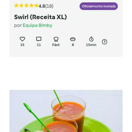
4.8
(18)
Oficialmente testada
Swirl (Receita XL)
por
Equipa Bimby
25
11
Fácil
8
15min