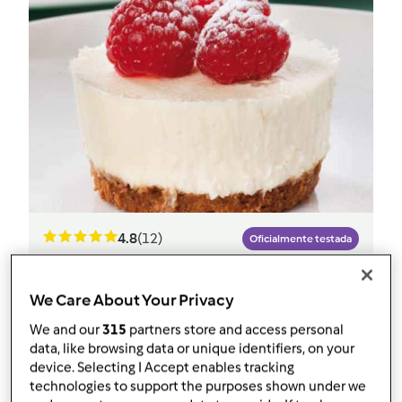
4.8
(12)
Oficialmente testada
Mini Cheesecakes de Chocolate
Branco
We Care About Your Privacy
por
Equipa Bimby
We and our
315
partners store and access personal
data, like browsing data or unique identifiers, on your
device. Selecting I Accept enables tracking
19
6
Médio
12
21min
technologies to support the purposes shown under we