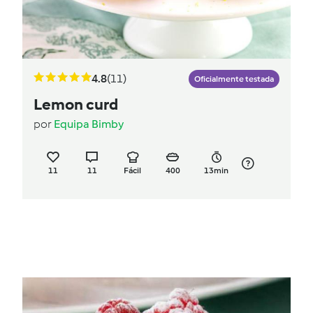
4.8
(11)
Oficialmente testada
Lemon curd
por
Equipa Bimby
11
11
Fácil
400
13min