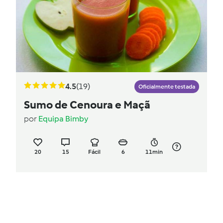
4.5
(19)
Oficialmente testada
Sumo de Cenoura e Maçã
por
Equipa Bimby
20
15
Fácil
6
11min