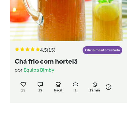
4.5
(15)
Oficialmente testada
Chá frio com hortelã
por
Equipa Bimby
15
12
Fácil
1
12min