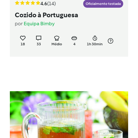
4.6
(14)
Oficialmente testada
Cozido à Portuguesa
por
Equipa Bimby
18
33
Médio
4
1h 30min