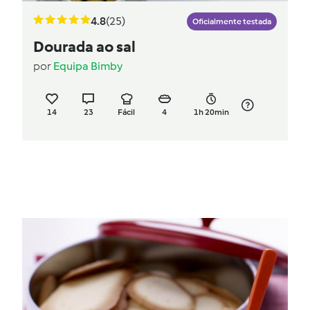
4.8
(25)
Oficialmente testada
Dourada ao sal
por
Equipa Bimby
14
23
Fácil
4
1h 20min