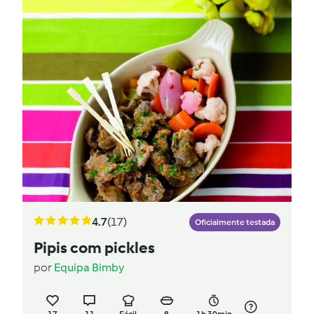
4.7
(17)
Oficialmente testada
Pipis com pickles
por
Equipa Bimby
17
11
Fácil
8
1h 30min