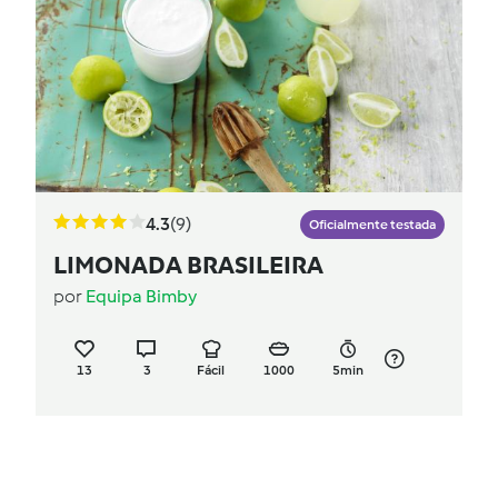
4.3
(9)
Oficialmente testada
LIMONADA BRASILEIRA
por
Equipa Bimby
13
3
Fácil
1000
5min