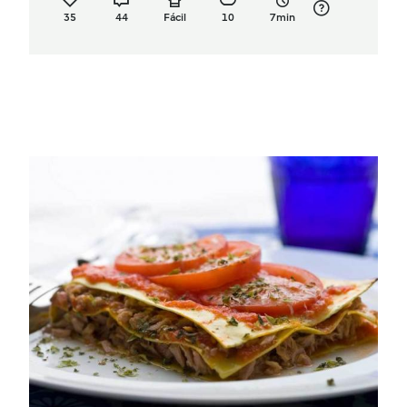
35
44
Fácil
10
7min