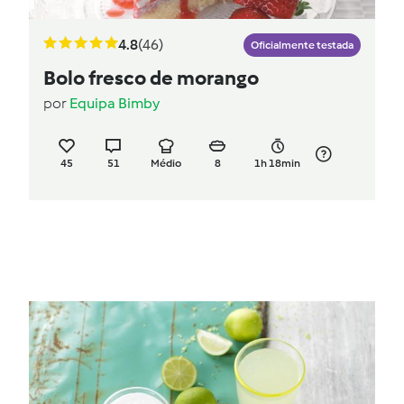
4.8
(46)
Oficialmente testada
Bolo fresco de morango
por
Equipa Bimby
45
51
Médio
8
1h 18min