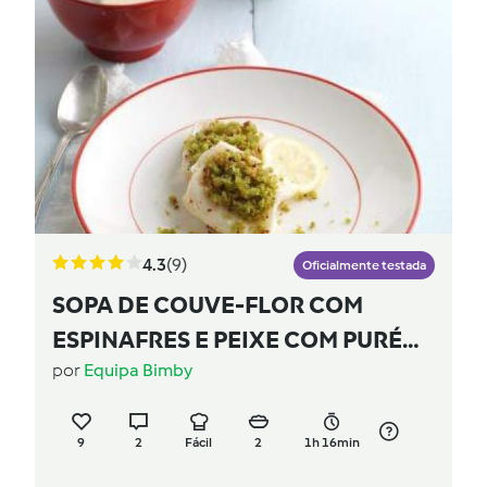
4.3
(9)
Oficialmente testada
SOPA DE COUVE-FLOR COM
ESPINAFRES E PEIXE COM PURÉ
DE ABÓBORA
por
Equipa Bimby
9
2
Fácil
2
1h 16min