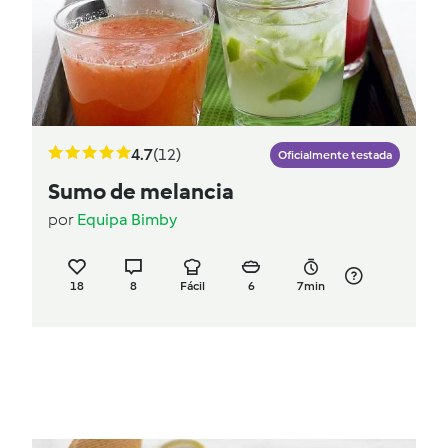
4.7
(12)
Oficialmente testada
Sumo de melancia
por
Equipa Bimby
18
8
Fácil
6
7min