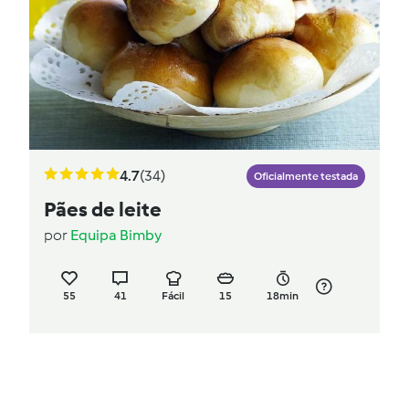
4.7
(34)
Oficialmente testada
Pães de leite
por
Equipa Bimby
55
41
Fácil
15
18min