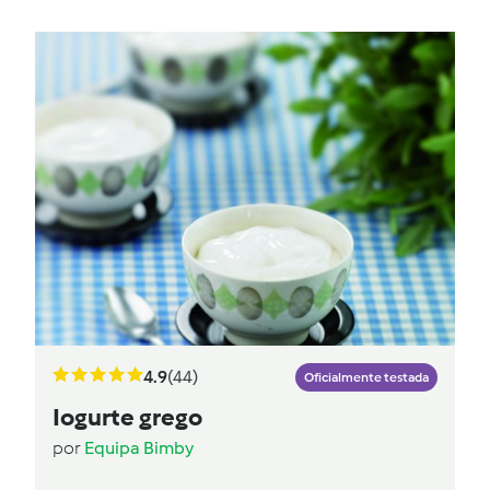
4.9
(44)
Oficialmente testada
Iogurte grego
por
Equipa Bimby