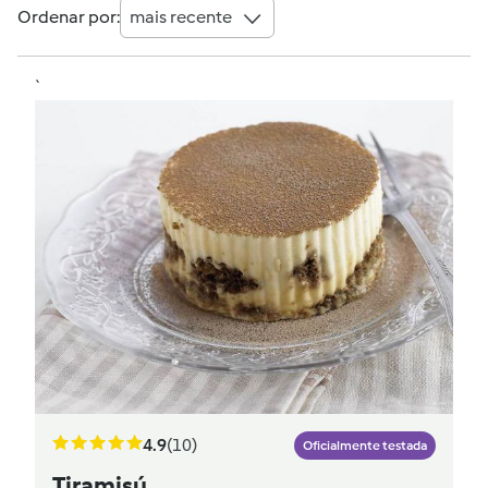
Ordenar por:
mais recente
`
4.9
(10)
Oficialmente testada
Tiramisú