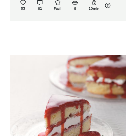
53
81
Fácil
8
10min