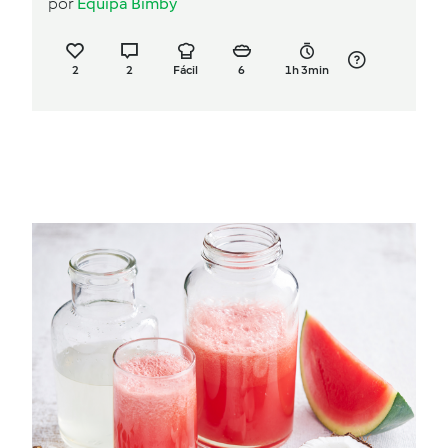
por
Equipa Bimby
2
2
Fácil
6
1h 3min