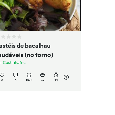
astéis de bacalhau
audáveis (no forno)
or
Costinhafnc
0
0
Fácil
--
22