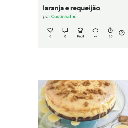
laranja e requeijão
por
Costinhafnc
0
0
Fácil
--
50