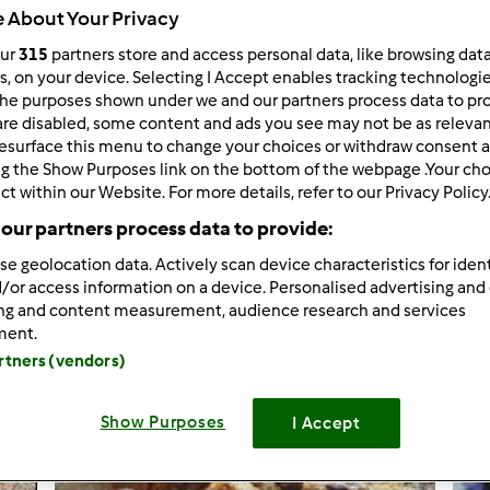
 About Your Privacy
our
315
partners store and access personal data, like browsing dat
rs, on your device. Selecting I Accept enables tracking technologi
he purposes shown under we and our partners process data to prov
are disabled, some content and ads you see may not be as relevan
esurface this menu to change your choices or withdraw consent a
Pudim de requeijão do Convento de Santa Clara
ng the Show Purposes link on the bottom of the webpage .Your choi
Pudim de requeijão do Convento de Santa Clara
ct within our Website. For more details, refer to our Privacy Policy
our partners process data to provide:
2
se geolocation data. Actively scan device characteristics for ident
/or access information on a device. Personalised advertising and
Criar receita
ing and content measurement, audience research and services
ment.
artners (vendors)
Show Purposes
I Accept