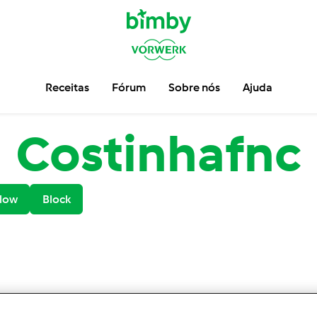
Receitas
Fórum
Sobre nós
Ajuda
Costinhafnc
low
Block