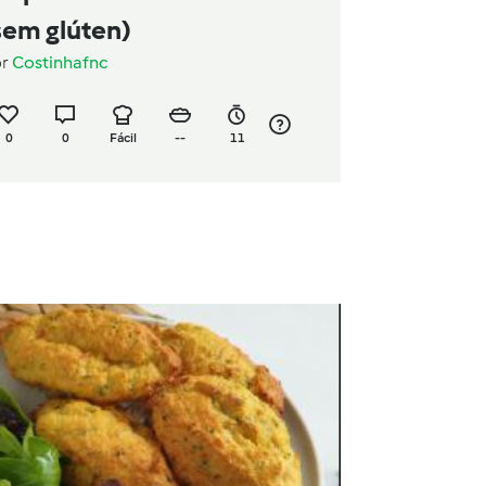
sem glúten)
or
Costinhafnc
0
0
Fácil
--
11