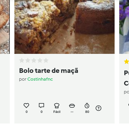
Bolo tarte de maçã
P
por
Costinhafnc
C
p
0
0
Fácil
--
80