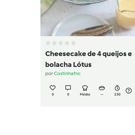
Cheesecake de 4 queijos e
bolacha Lótus
por
Costinhafnc
0
0
Médio
--
130