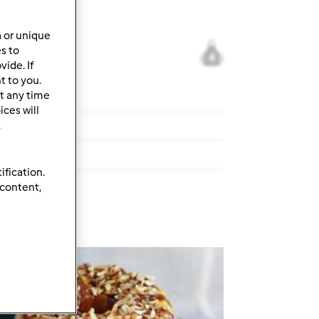
a or unique
es to
4
ide. If
t to you.
t any time
ces will
.
ification.
 content,