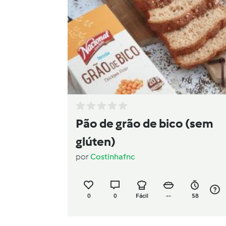
Pão de grão de bico (sem
glúten)
por
Costinhafnc
0
0
Fácil
--
58