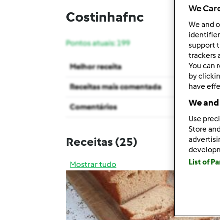
We Care
Costinhafnc
We and 
identifie
Pontos atuais: 199
support t
trackers 
You can r
Melhor receita
by clicki
Receitas mais comentada
have effe
We and 
Comentários
Use preci
Store and
Receitas
(25)
advertis
develop
List of P
Mostrar tudo