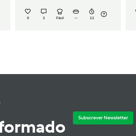
0
2
Fácil
--
12
e
Subscrever Newsletter
nformado