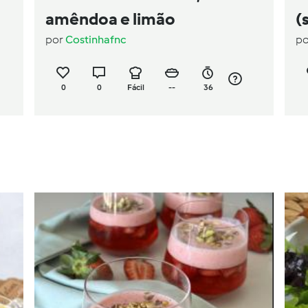
amêndoa e limão
(
por
Costinhafnc
p
0
0
Fácil
--
36