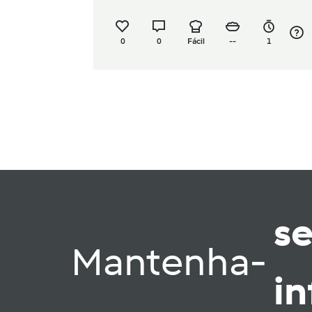
0
0
Fácil
--
1
s
Mantenha-
i