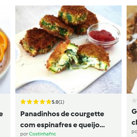
5.0
(1)
G
e
Panadinhos de courgette
c
com espinafres e queijo
p
por
Costinhafnc
creme