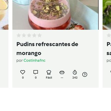
Pudins refrescantes de
P
morango
s
por
Costinhafnc
p
0
0
Fácil
--
242