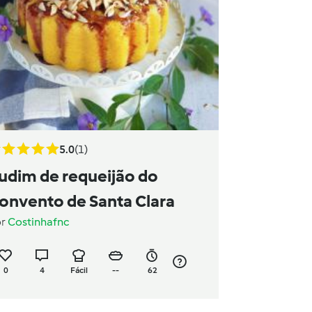
5.0
(1)
udim de requeijão do
onvento de Santa Clara
or
Costinhafnc
0
4
Fácil
--
62