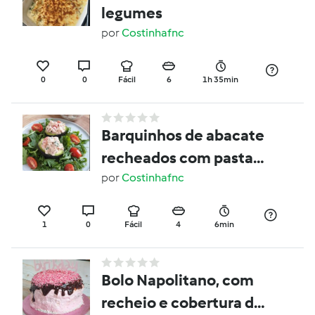
legumes
por
Costinhafnc
0
0
Fácil
6
1h 35min
Barquinhos de abacate
recheados com pasta
de atum
por
Costinhafnc
1
0
Fácil
4
6min
Bolo Napolitano, com
recheio e cobertura de