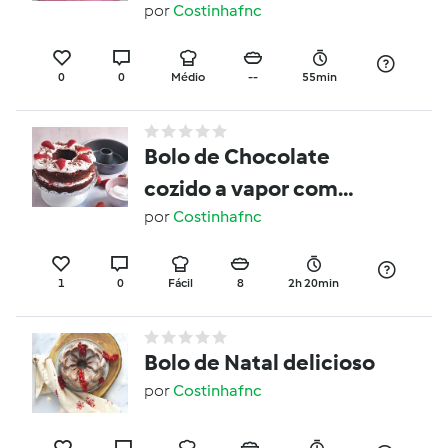
corneto de morango
por
Costinhafnc
0
0
Médio
--
55min
Bolo de Chocolate
cozido a vapor com
chantilly e morangos
por
Costinhafnc
1
0
Fácil
8
2h 20min
Bolo de Natal delicioso
por
Costinhafnc