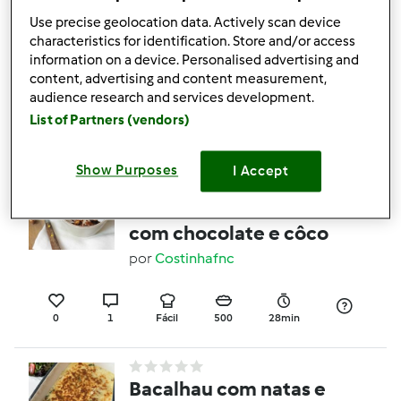
Panquecas com massa-
Use precise geolocation data. Actively scan device
characteristics for identification. Store and/or access
mãe
information on a device. Personalised advertising and
por
Costinhafnc
content, advertising and content measurement,
audience research and services development.
List of Partners (vendors)
2
0
Fácil
12
1min
Show Purposes
I Accept
Granola de frutos secos
com chocolate e côco
por
Costinhafnc
0
1
Fácil
500
28min
Bacalhau com natas e