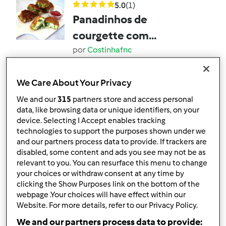
5.0
(1)
Panadinhos de
courgette com
espinafres e queijo
por
Costinhafnc
creme
We Care About Your Privacy
2
2
Fácil
15
12min
We and our
315
partners store and access personal
data, like browsing data or unique identifiers, on your
5.0
(1)
device. Selecting I Accept enables tracking
Cinnamon Buns com
technologies to support the purposes shown under we
and our partners process data to provide. If trackers are
massa-mãe (Rolinhos
disabled, some content and ads you see may not be as
de Canela)
por
Costinhafnc
relevant to you. You can resurface this menu to change
your choices or withdraw consent at any time by
clicking the Show Purposes link on the bottom of the
2
0
Fácil
12
10h 0min
webpage .Your choices will have effect within our
Website. For more details, refer to our Privacy Policy.
We and our partners process data to provide:
5.0
(1)