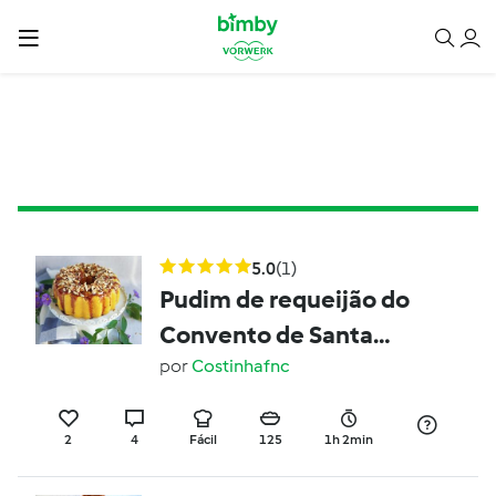
5.0
(1)
Pudim de requeijão do
Convento de Santa
Clara
por
Costinhafnc
2
4
Fácil
125
1h 2min