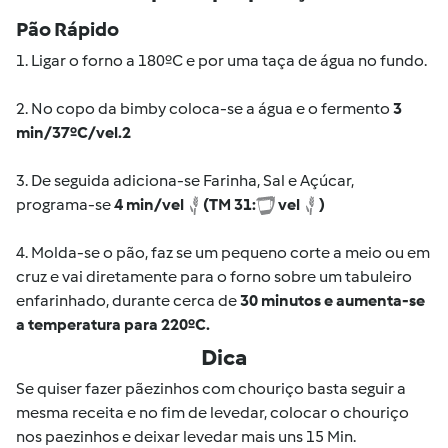
Pão Rápido
1. Ligar o forno a 180ºC e por uma taça de água no fundo.
2. No copo da bimby coloca-se a água e o fermento
3
min/37ºC/vel.2
3. De seguida adiciona-se Farinha, Sal e Açúcar,
programa-se
4 min/vel
(TM 31:
vel
)
4. Molda-se o pão, faz se um pequeno corte a meio ou em
cruz e vai diretamente para o forno sobre um tabuleiro
enfarinhado, durante cerca de
30
minutos
e
aumenta-se
a temperatura para 220ºC.
Dica
Se quiser fazer pãezinhos com chouriço basta seguir a
mesma receita e no fim de levedar, colocar o chouriço
nos paezinhos e deixar levedar mais uns 15 Min.