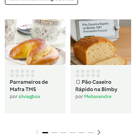
Parrameiros de
🍞 Pão Caseiro
Mafra TM5
Rápido na Bimby
por
silviagbox
por
Meliaxandre