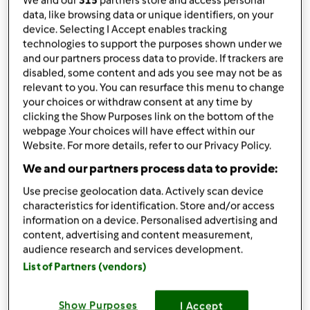
We and our
315
partners store and access personal
por
miguelsantos
data, like browsing data or unique identifiers, on your
published: 23.01.2018
alterado: 23.01.2018
device. Selecting I Accept enables tracking
technologies to support the purposes shown under we
Adicionar às minhas coleções
and our partners process data to provide. If trackers are
disabled, some content and ads you see may not be as
Partilhar receita
relevant to you. You can resurface this menu to change
Criar uma variante
your choices or withdraw consent at any time by
clicking the Show Purposes link on the bottom of the
webpage .Your choices will have effect within our
Website. For more details, refer to our Privacy Policy.
We and our partners process data to provide:
Use precise geolocation data. Actively scan device
Ingredientes
characteristics for identification. Store and/or access
information on a device. Personalised advertising and
Pão rápido
content, advertising and content measurement,
audience research and services development.
500
g
Farinha tipo 65 S\Fermento
List of Partners (vendors)
300
g
água
1
colher de chá cheia
sal
1
colher de chá rasa
açúcar
Show Purposes
I Accept