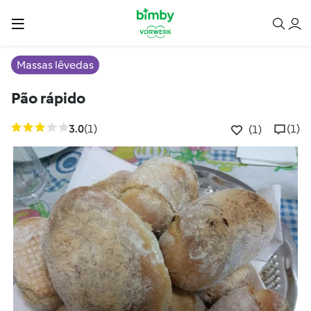
Massas lêvedas
Pão rápido
3.0
(1)
(1)
(1)