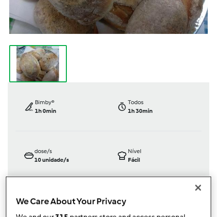
Bimby®
Todos
1h 0min
1h 30min
dose/s
Nível
10
unidade/s
Fácil
We Care About Your Privacy
TM31