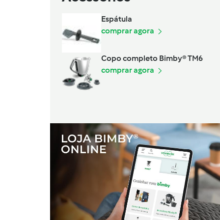
Espátula
comprar agora
Copo completo Bimby® TM6
comprar agora