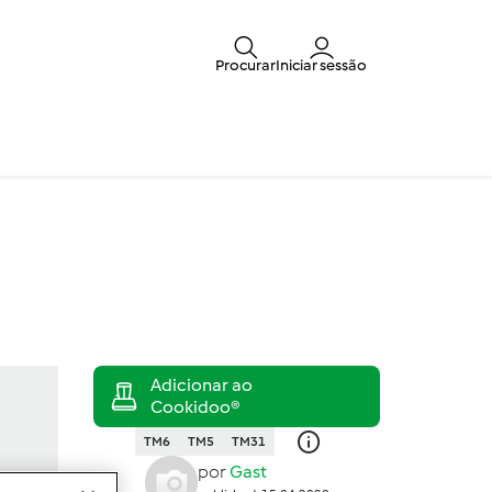
Procurar
Iniciar sessão
TM6
TM5
TM31
por
Gast