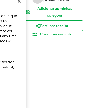
published: 15.04.2020
Adicionar às minhas
coleções
a or unique
es to
Partilhar receita
ide. If
t to you.
Criar uma variante
t any time
ces will
.
ification.
 content,