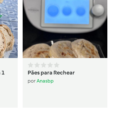
Bica de
por
Dre
 1
Pães para Rechear
por
Anasbp