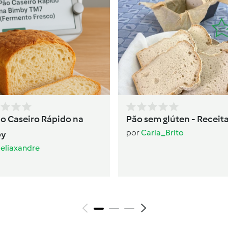
ão Caseiro Rápido na
Pão sem glúten - Receita
por
Carla_Brito
by
eliaxandre