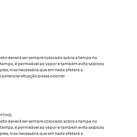
 cesto deverá ser sempre colocado sobre a tampa no
tampa, é permeável ao vapor e também evita salpicos
ples, mas necessária que em nada afetará a
 potencial situação possa ocorrer.
® TM5:
 cesto deverá ser sempre colocado sobre a tampa no
tampa, é permeável ao vapor e também evita salpicos
ples, mas necessária que em nada afetará a