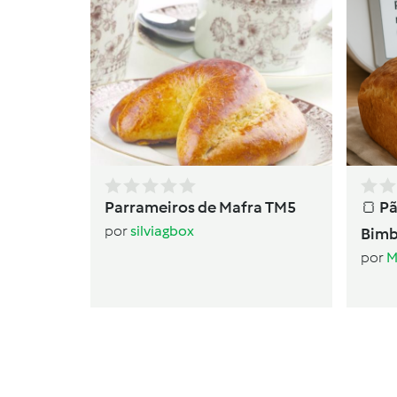
Parrameiros de Mafra TM5
🍞 P
por
silviagbox
Bim
por
M