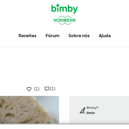
Receitas
Fórum
Sobre nós
Ajuda
(1)
(1)
Bimby®
0min