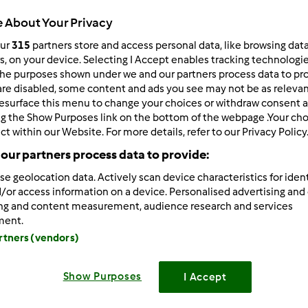
Todos
 About Your Privacy
0min
our
315
partners store and access personal data, like browsing dat
rs, on your device. Selecting I Accept enables tracking technologi
he purposes shown under we and our partners process data to prov
are disabled, some content and ads you see may not be as relevan
dose/s
--
--
esurface this menu to change your choices or withdraw consent a
ng the Show Purposes link on the bottom of the webpage .Your choi
ct within our Website. For more details, refer to our Privacy Policy
our partners process data to provide:
Nível
Fácil
se geolocation data. Actively scan device characteristics for ident
/or access information on a device. Personalised advertising and
ing and content measurement, audience research and services
ment.
artners (vendors)
Show Purposes
I Accept