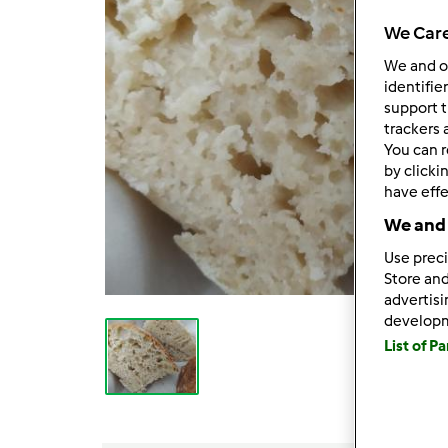
We Care
We and 
identifie
support t
trackers 
You can r
by clicki
have effe
We and 
Use preci
Store and
advertis
develop
List of P