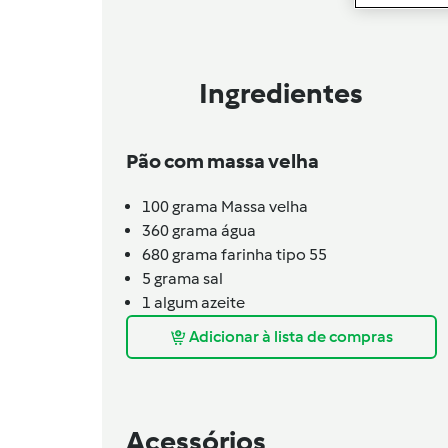
Ingredientes
Pão com massa velha
100
grama
Massa velha
360
grama
água
680
grama
farinha tipo 55
5
grama
sal
1
algum
azeite
Adicionar à lista de compras
Acessórios