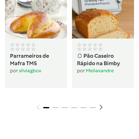
Parrameiros de
🍞 Pão Caseiro
Mafra TM5
Rápido na Bimby
por
silviagbox
por
Meliaxandre