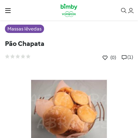
Massas lêvedas
Pão Chapata
(1)
(0)