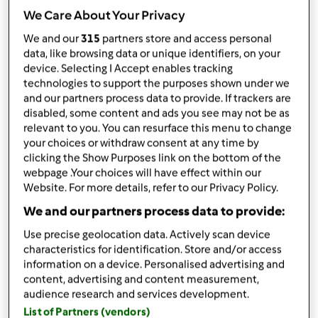
por
masa39
We Care About Your Privacy
published: 29.12.2012
We and our
315
partners store and access personal
Adicionar às minhas coleções
data, like browsing data or unique identifiers, on your
device. Selecting I Accept enables tracking
Partilhar receita
technologies to support the purposes shown under we
Criar uma variante
and our partners process data to provide. If trackers are
disabled, some content and ads you see may not be as
relevant to you. You can resurface this menu to change
your choices or withdraw consent at any time by
clicking the Show Purposes link on the bottom of the
webpage .Your choices will have effect within our
Website. For more details, refer to our Privacy Policy.
Ingredientes
We and our partners process data to provide:
Para a massa mãe:
Use precise geolocation data. Actively scan device
100 gramas de água
characteristics for identification. Store and/or access
10 gramas de fermento de padeiro
information on a device. Personalised advertising and
180 gramas de farinha 65
content, advertising and content measurement,
1 colher de chá de sal
audience research and services development.
Para o pão:
List of Partners (vendors)