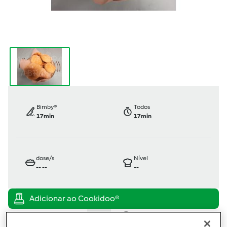
Bimby®
Todos
17min
17min
dose/s
Nível
--
--
--
TM31