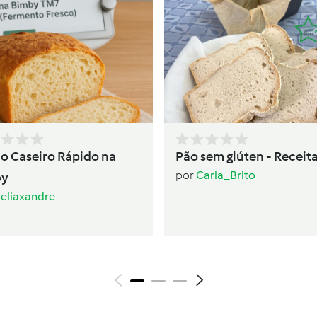
ão Caseiro Rápido na
Pão sem glúten - Receita
por
Carla_Brito
by
eliaxandre