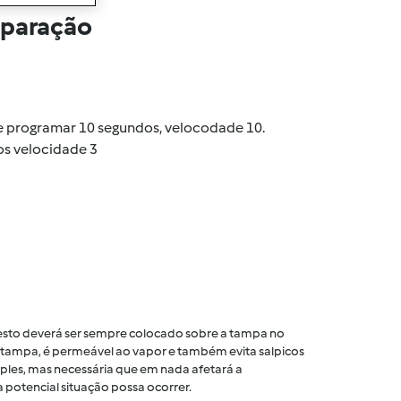
eparação
) e programar 10 segundos, velocodade 10.
os velocidade 3
 cesto deverá ser sempre colocado sobre a tampa no
tampa, é permeável ao vapor e também evita salpicos
ples, mas necessária que em nada afetará a
 potencial situação possa ocorrer.