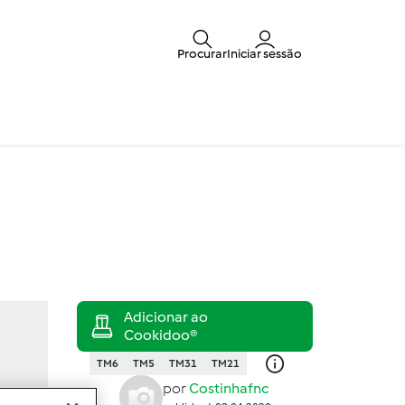
Procurar
Iniciar sessão
TM6
TM5
TM31
TM21
por
Costinhafnc