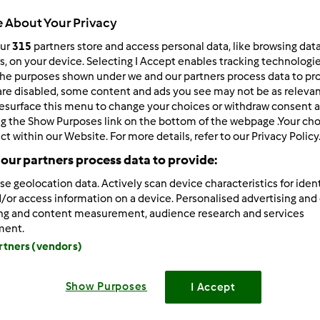
Todos
 About Your Privacy
1min
our
315
partners store and access personal data, like browsing dat
rs, on your device. Selecting I Accept enables tracking technologi
he purposes shown under we and our partners process data to prov
are disabled, some content and ads you see may not be as relevan
dose/s
12
unidade/s
esurface this menu to change your choices or withdraw consent a
ng the Show Purposes link on the bottom of the webpage .Your choi
ct within our Website. For more details, refer to our Privacy Policy
our partners process data to provide:
Nível
Fácil
se geolocation data. Actively scan device characteristics for ident
/or access information on a device. Personalised advertising and
ing and content measurement, audience research and services
ment.
artners (vendors)
Show Purposes
I Accept