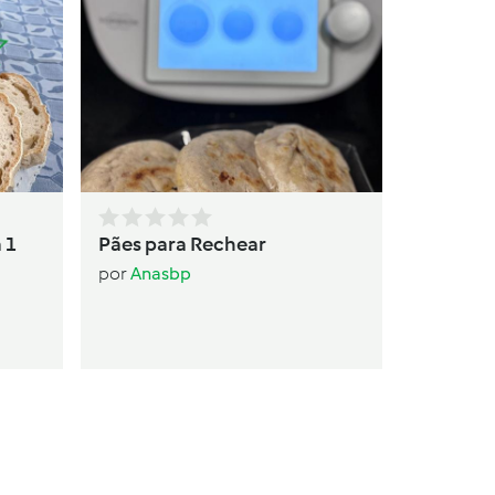
Bica de
por
Dre
 1
Pães para Rechear
por
Anasbp