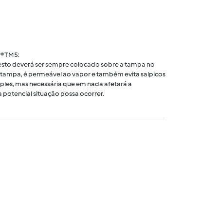
® TM5:
 cesto deverá ser sempre colocado sobre a tampa no
tampa, é permeável ao vapor e também evita salpicos
ples, mas necessária que em nada afetará a
 potencial situação possa ocorrer.