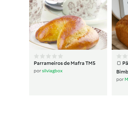
Parrameiros de Mafra TM5
🍞 P
por
silviagbox
Bim
por
M