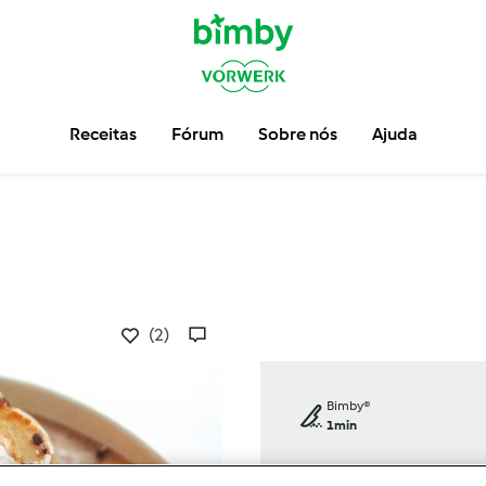
Receitas
Fórum
Sobre nós
Ajuda
(2)
Bimby®
1min