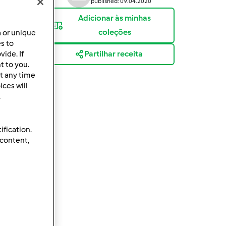
published: 09.04.2020
Adicionar às minhas
coleções
a or unique
es to
Partilhar receita
ide. If
t to you.
t any time
ces will
.
ification.
 content,