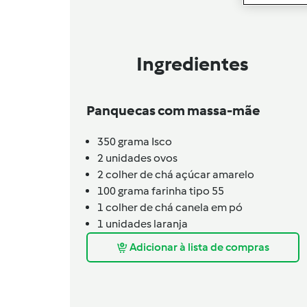
Ingredientes
Panquecas com massa-mãe
350
grama
Isco
2
unidades
ovos
2
colher de chá
açúcar amarelo
100
grama
farinha tipo 55
1
colher de chá
canela em pó
1
unidades
laranja
Adicionar à lista de compras