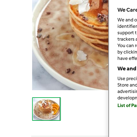
We Care
We and 
identifie
support t
trackers 
You can r
by clicki
have effe
We and 
Use preci
Store and
advertis
develop
List of P