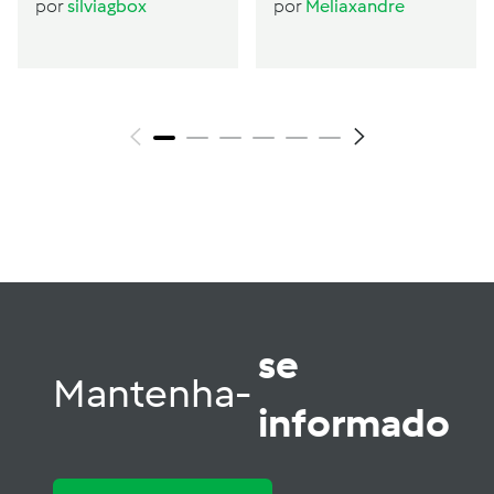
por
silviagbox
por
Meliaxandre
se
Mantenha-
informado