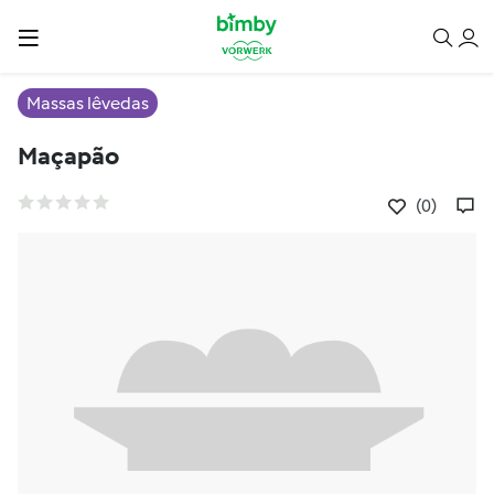
Massas lêvedas
Maçapão
(0)