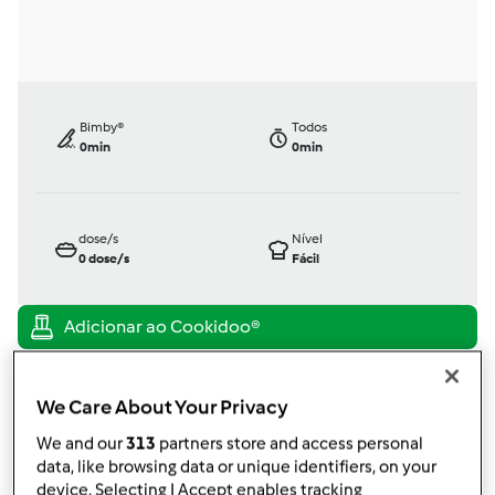
Bimby®
Todos
0min
0min
dose/s
Nível
0
dose/s
Fácil
TM5
por
Gast
We Care About Your Privacy
published: 28.06.2016
alterado: 28.06.2016
We and our
313
partners store and access personal
Adicionar às minhas coleções
data, like browsing data or unique identifiers, on your
device. Selecting I Accept enables tracking