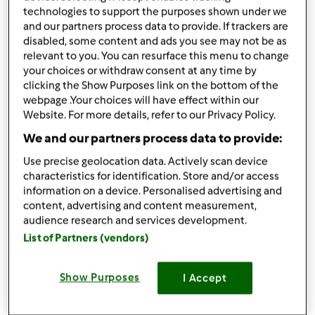
technologies to support the purposes shown under we
Partilhar receita
and our partners process data to provide. If trackers are
Criar uma variante
disabled, some content and ads you see may not be as
relevant to you. You can resurface this menu to change
your choices or withdraw consent at any time by
clicking the Show Purposes link on the bottom of the
webpage .Your choices will have effect within our
Website. For more details, refer to our Privacy Policy.
Ingredientes
We and our partners process data to provide:
250
grama
açúcar
Use precise geolocation data. Actively scan device
characteristics for identification. Store and/or access
250
grama
amêndoa pelada
information on a device. Personalised advertising and
50
grama
clarade ovo grande
content, advertising and content measurement,
Adicionar à lista de compras
audience research and services development.
List of Partners (vendors)
Show Purposes
I Accept