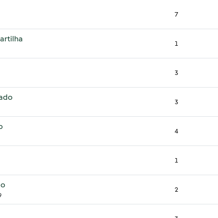
7
artilha
1
3
lado
3
o
4
1
ao
2
9