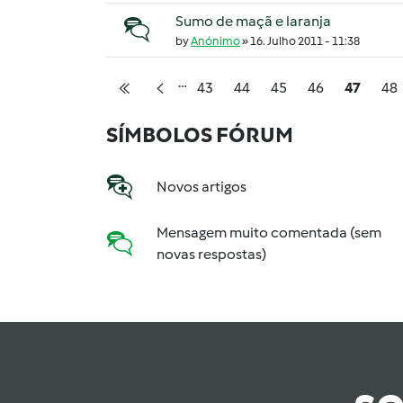
Sumo de maçã e laranja
Tópico normal
by
Anónimo
»
16. Julho 2011 - 11:38
…
Página
Página
Página
Página
Página
Pág
43
44
45
46
47
48
Primeira página
Página anterior
Pagination
SÍMBOLOS FÓRUM
Novos artigos
Mensagem muito comentada (sem
novas respostas)