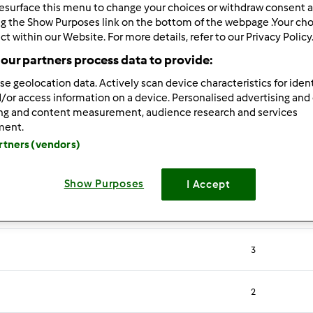
s Recentes
10
esurface this menu to change your choices or withdraw consent a
ng the Show Purposes link on the bottom of the webpage .Your choi
ct within our Website. For more details, refer to our Privacy Policy
our partners process data to provide:
se geolocation data. Actively scan device characteristics for ident
…
ina
Página
Página
Página
49
50
51
Próxima página
Última página
/or access information on a device. Personalised advertising and
ing and content measurement, audience research and services
ment.
Respostas
artners (vendors)
5
Show Purposes
I Accept
2
3
2