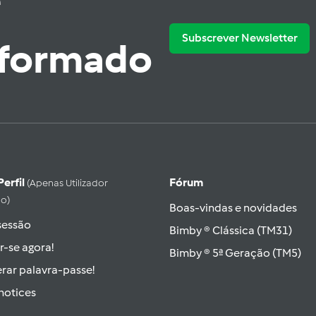
e
Subscrever Newsletter
nformado
Perfil
Fórum
(apenas Utilizador
do)
Boas-vindas e novidades
 sessão
Bimby ® Clássica (TM31)
r-se agora!
Bimby ® 5ª Geração (TM5)
rar palavra-passe!
hotices