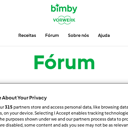
Receitas
Fórum
Sobre nós
Ajuda
Fórum
 About Your Privacy
our
315
partners store and access personal data, like browsing dat
rs, on your device. Selecting I Accept enables tracking technologi
he purposes shown under we and our partners process data to prov
nar por:
Resultados por página:
are disabled, some content and ads you see may not be as relevan