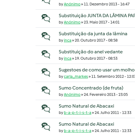
by
Anónimo
»
11. Dezembro 2013 - 16:47
Substituição JUNTA DA LÂMINA PA
Tópico normal
by
Anónimo
»
23. Maio 2017 - 14:01
Substituição da junta da lâmina
Tópico normal
by
inca
»
20. Outubro 2017 - 08:58
Substituição do anel vedante
Tópico normal
by
inca
»
19. Outubro 2017 - 08:53
Sugestoes de como usar um molho 
Tópico normal
by
carla_markes
»
11. Setembro 2012 - 12:0
Sumo Concentrado (de fruta)
Tópico normal
by
Anónimo
»
24. Fevereiro 2013 - 23:05
Sumo Natural de Abacaxi
Tópico normal
by
b-a-p-t-i-s-t-a
»
24. Julho 2011 - 12:33
Sumo Natural de Abacaxi
Tópico normal
by
b-a-p-t-i-s-t-a
»
24. Julho 2011 - 12:33