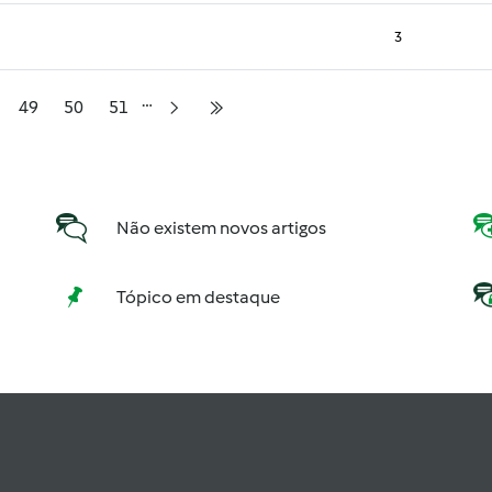
3
…
ina
Página
Página
Página
49
50
51
Próxima página
Última página
Não existem novos artigos
Tópico em destaque