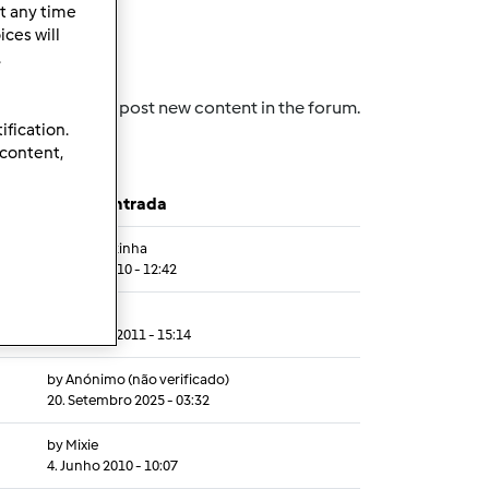
t any time
ces will
.
to post new content in the forum.
Log in
ification.
 content,
Última entrada
by
Gasparzinha
31. Maio 2010 - 12:42
by
Gast
17. Agosto 2011 - 15:14
by
Anónimo (não verificado)
20. Setembro 2025 - 03:32
by
Mixie
4. Junho 2010 - 10:07