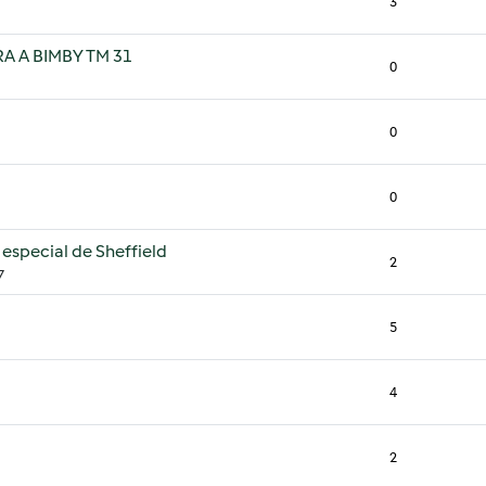
3
RA A BIMBY TM 31
0
0
0
especial de Sheffield
2
7
5
4
2