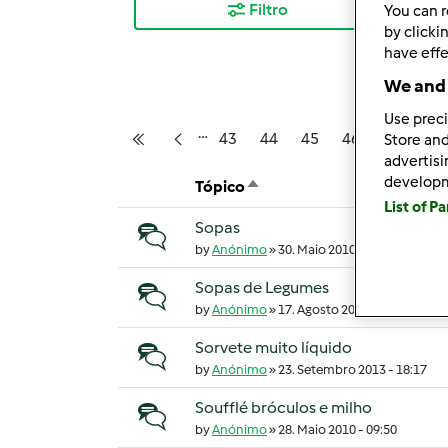
Filtro
Mai
You can r
by clicki
have effe
We and 
Use preci
…
Página
Página
Página
Página
Página
Pág
43
44
45
46
47
48
Primeira página
Página anterior
Store and
Pagination
advertis
develop
Tópico
Sort descending
List of P
Sopas
Tópico normal
by
Anónimo
»
30. Maio 2010 - 14:08
Sopas de Legumes
Tópico normal
by
Anónimo
»
17. Agosto 2011 - 08:04
Sorvete muito líquido
Tópico normal
by
Anónimo
»
23. Setembro 2013 - 18:17
Soufflé bróculos e milho
Tópico normal
by
Anónimo
»
28. Maio 2010 - 09:50