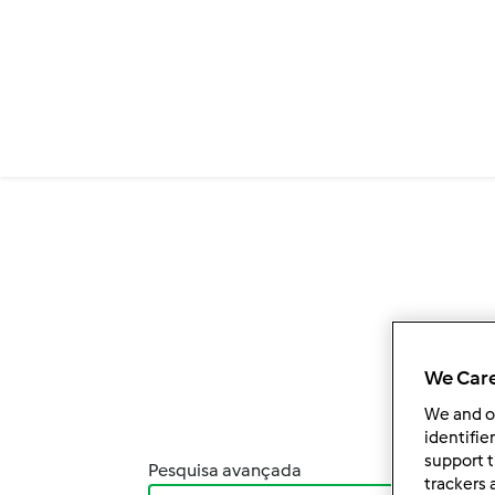
Passar para o conteúdo principal
We Care
We and 
identifie
support t
Pesquisa avançada
Orde
trackers 