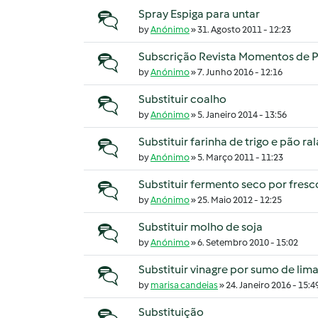
Spray Espiga para untar
Tópico normal
by
Anónimo
»
31. Agosto 2011 - 12:23
Subscrição Revista Momentos de P
Tópico normal
by
Anónimo
»
7. Junho 2016 - 12:16
Substituir coalho
Tópico normal
by
Anónimo
»
5. Janeiro 2014 - 13:56
Substituir farinha de trigo e pão ra
Tópico normal
by
Anónimo
»
5. Março 2011 - 11:23
Substituir fermento seco por fresc
Tópico normal
by
Anónimo
»
25. Maio 2012 - 12:25
Substituir molho de soja
Tópico normal
by
Anónimo
»
6. Setembro 2010 - 15:02
Substituir vinagre por sumo de lim
Tópico normal
by
marisa candeias
»
24. Janeiro 2016 - 15:4
Substituição
Tópico normal