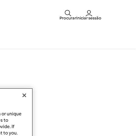
Procurar
Iniciar sessão
a or unique
es to
ide. If
t to you.