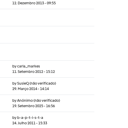
12. Dezembro 2013 - 09:55
by
carla_markes
11. Setembro 2012 - 15:12
by
SusieQ (não verificado)
29. Março 2014 - 14:14
by
Anónimo (não verificado)
19. Setembro 2025 - 16:56
by
b-a-p-t-i-s-t-a
24. Julho 2011 - 15:33