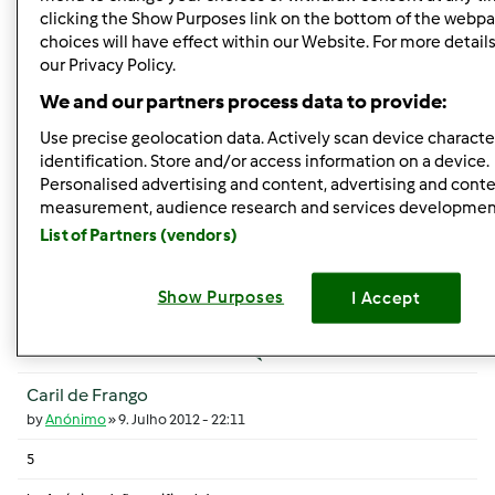
clicking the Show Purposes link on the bottom of the webpa
5
choices will have effect within our Website. For more details,
by
Anónimo
our Privacy Policy.
3. Julho 2010 - 16:07
We and our partners process data to provide:
Tópico normal
Use precise geolocation data. Actively scan device character
identification. Store and/or access information on a device.
Cozer alimentos na varoma
Personalised advertising and content, advertising and cont
by
Anónimo
»
25. Junho 2014 - 10:46
measurement, audience research and services developmen
List of Partners (vendors)
5
by
Anónimo
Show Purposes
I Accept
28. Junho 2014 - 12:28
Tópico normal
Caril de Frango
by
Anónimo
»
9. Julho 2012 - 22:11
5