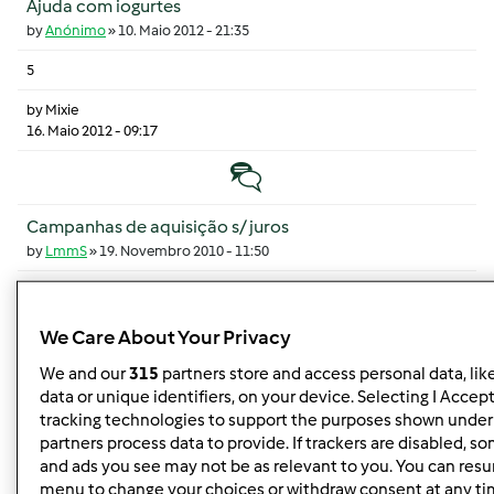
Ajuda com iogurtes
by
Anónimo
»
10. Maio 2012 - 21:35
5
by
Mixie
16. Maio 2012 - 09:17
Tópico normal
Campanhas de aquisição s/ juros
by
LmmS
»
19. Novembro 2010 - 11:50
5
by
LmmS
We Care About Your Privacy
19. Novembro 2010 - 17:45
We and our
315
partners store and access personal data, lik
Tópico normal
data or unique identifiers, on your device. Selecting I Accep
tracking technologies to support the purposes shown under
partners process data to provide. If trackers are disabled, 
Preciso de receita :)
and ads you see may not be as relevant to you. You can resu
by
Anónimo
»
3. Julho 2010 - 12:40
menu to change your choices or withdraw consent at any ti