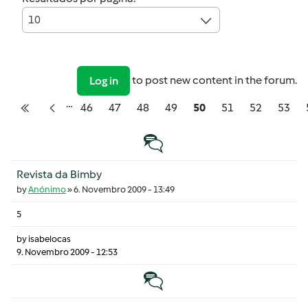
10
to post new content in the forum.
Log in
…
Pagination
Página
Página
Página
Página
Página
Página
Página
Págin
46
47
48
49
50
51
52
53
Primeira página
Página anterior
Tópico normal
Revista da Bimby
by
Anónimo
»
6. Novembro 2009 - 13:49
5
by
isabelocas
9. Novembro 2009 - 12:53
Tópico normal