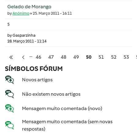
Gelado de Morango
by
Anónimo
»
25. Março 2011 - 16:11
5
by
Gasparzinha
28. Março 2011 - 11:14
…
Pagination
Página
Página
Página
Página
Página
Página
Página
Págin
46
47
48
49
50
51
52
53
Primeira página
Página anterior
SÍMBOLOS FÓRUM
Novos artigos
Não existem novos artigos
Mensagem muito comentada (novo)
Mensagem muito comentada (sem novas
respostas)