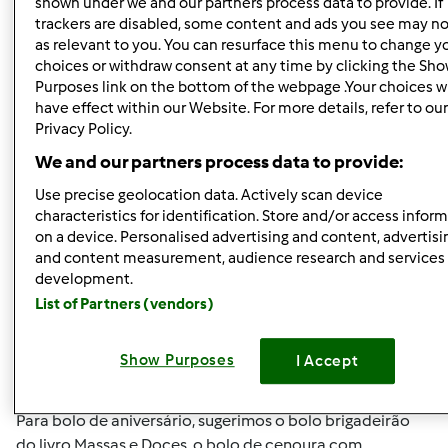
shown under we and our partners process data to provide. If
trackers are disabled, some content and ads you see may no
Mixie (não verificado)
as relevant to you. You can resurface this menu to change y
choices or withdraw consent at any time by clicking the Sh
Purposes link on the bottom of the webpage .Your choices wi
have effect within our Website. For more details, refer to our
Privacy Policy.
We and our partners process data to provide:
Use precise geolocation data. Actively scan device
Qui, 2013-03-07 11:21
#2
characteristics for identification. Store and/or access infor
on a device. Personalised advertising and content, advertisi
and content measurement, audience research and services
Olá RPonce,
development.
List of Partners (vendors)
Com a ajuda da Bimby, as festas são sempre um sucesso!
Show Purposes
I Accept
Para bolo de aniversário, sugerimos o bolo brigadeirão
do livro Massas e Doces, o bolo de cenoura com