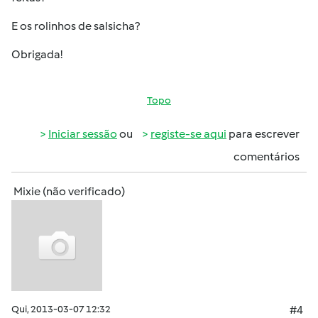
E os rolinhos de salsicha?
Obrigada!
Topo
Iniciar sessão
ou
registe-se aqui
para escrever
comentários
Mixie (não verificado)
Qui, 2013-03-07 12:32
#4