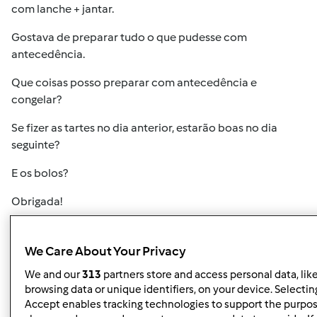
com lanche + jantar.
Gostava de preparar tudo o que pudesse com
antecedência.
Que coisas posso preparar com antecedência e
congelar?
Se fizer as tartes no dia anterior, estarão boas no dia
seguinte?
E os bolos?
Obrigada!
Topo
We Care About Your Privacy
We and our
313
partners store and access personal data, lik
Iniciar sessão
ou
registe-se aqui
para escrever
browsing data or unique identifiers, on your device. Selecting
comentários
Accept enables tracking technologies to support the purpo