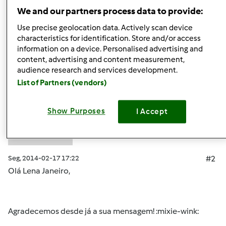
Topo
We and our partners process data to provide:
Use precise geolocation data. Actively scan device
Iniciar sessão
ou
registe-se aqui
para escrever
characteristics for identification. Store and/or access
information on a device. Personalised advertising and
comentários
content, advertising and content measurement,
audience research and services development.
Mixie (não verificado)
List of Partners (vendors)
Show Purposes
I Accept
Seg, 2014-02-17 17:22
#2
Olá Lena Janeiro,
Agradecemos desde já a sua mensagem! :mixie-wink: