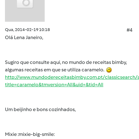
Qua, 2014-02-19 10:18
#4
Olá Lena Janeiro,
Sugiro que consulte aqui, no mundo de receitas bimby,
algumas receitas em que se utiliza caramelo.
http://www.mundodereceitasbimby.com.pt/classicsearch/a
title=caramelo&tmversion=All&uid=&tid=All
Um beijinho e bons cozinhados,
Mixie :mixie-big-smile: