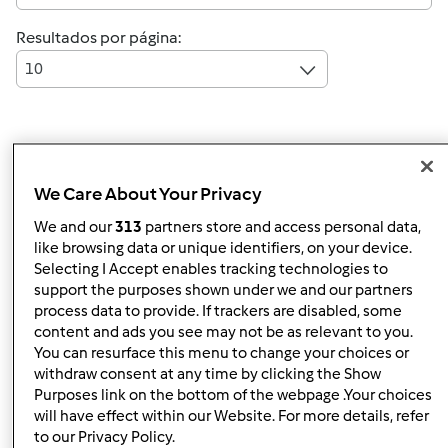
Resultados por página:
10
Responder mensagem
4 |
Última entrada
We Care About Your Privacy
Lena Janeiro
Membro desde : 30.12.2013
We and our
313
partners store and access personal data,
like browsing data or unique identifiers, on your device.
Selecting I Accept enables tracking technologies to
support the purposes shown under we and our partners
process data to provide. If trackers are disabled, some
Seg, 2014-02-17 17:09
#1
content and ads you see may not be as relevant to you.
Boa tarde,
You can resurface this menu to change your choices or
withdraw consent at any time by clicking the Show
Tenho creme de caramelo que usei ontem nos
Purposes link on the bottom of the webpage .Your choices
profiteroles onde mais posso usar?:O
will have effect within our Website. For more details, refer
to our Privacy Policy.