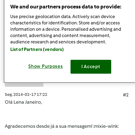
Topo
We and our partners process data to provide:
Use precise geolocation data. Actively scan device
Iniciar sessão
ou
registe-se aqui
para escrever
characteristics for identification. Store and/or access
information on a device. Personalised advertising and
comentários
content, advertising and content measurement,
audience research and services development.
Mixie (não verificado)
List of Partners (vendors)
Show Purposes
I Accept
Seg, 2014-02-17 17:22
#2
Olá Lena Janeiro,
Agradecemos desde já a sua mensagem! :mixie-wink: