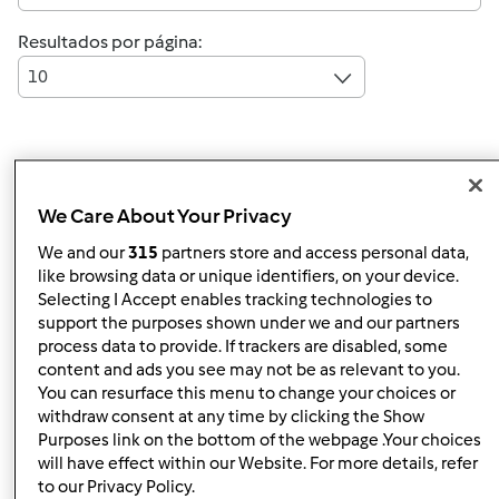
Resultados por página:
10
Responder mensagem
4 |
Última entrada
We Care About Your Privacy
Lena Janeiro
Membro desde : 30.12.2013
We and our
315
partners store and access personal data,
like browsing data or unique identifiers, on your device.
Selecting I Accept enables tracking technologies to
support the purposes shown under we and our partners
process data to provide. If trackers are disabled, some
Seg, 2014-02-17 17:09
#1
content and ads you see may not be as relevant to you.
Boa tarde,
You can resurface this menu to change your choices or
withdraw consent at any time by clicking the Show
Tenho creme de caramelo que usei ontem nos
Purposes link on the bottom of the webpage .Your choices
profiteroles onde mais posso usar?:O
will have effect within our Website. For more details, refer
to our Privacy Policy.