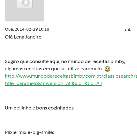
Qua, 2014-02-19 10:18
#4
Olá Lena Janeiro,
Sugiro que consulte aqui, no mundo de receitas bimby,
algumas receitas em que se utiliza caramelo.
http://www.mundodereceitasbimby.com.pt/classicsearch/a
title=caramelo&tmversion=All&uid=&tid=All
Um beijinho e bons cozinhados,
Mixie :mixie-big-smile: