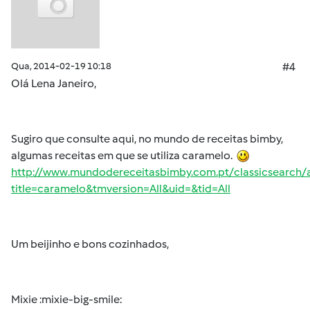
Qua, 2014-02-19 10:18
#4
Olá Lena Janeiro,
Sugiro que consulte aqui, no mundo de receitas bimby,
algumas receitas em que se utiliza caramelo.
http://www.mundodereceitasbimby.com.pt/classicsearch/a
title=caramelo&tmversion=All&uid=&tid=All
Um beijinho e bons cozinhados,
Mixie :mixie-big-smile: