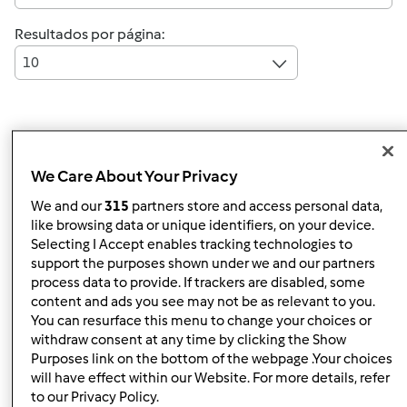
Resultados por página:
10
Responder mensagem
4 |
Última entrada
We Care About Your Privacy
Lena Janeiro
Membro desde : 30.12.2013
We and our
315
partners store and access personal data,
like browsing data or unique identifiers, on your device.
Selecting I Accept enables tracking technologies to
support the purposes shown under we and our partners
process data to provide. If trackers are disabled, some
Seg, 2014-02-17 17:09
#1
content and ads you see may not be as relevant to you.
Boa tarde,
You can resurface this menu to change your choices or
withdraw consent at any time by clicking the Show
Tenho creme de caramelo que usei ontem nos
Purposes link on the bottom of the webpage .Your choices
profiteroles onde mais posso usar?:O
will have effect within our Website. For more details, refer
to our Privacy Policy.