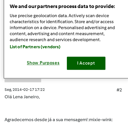
Topo
We and our partners process data to provide:
Use precise geolocation data. Actively scan device
Iniciar sessão
ou
registe-se aqui
para escrever
characteristics for identification. Store and/or access
information on a device. Personalised advertising and
comentários
content, advertising and content measurement,
audience research and services development.
Mixie (não verificado)
List of Partners (vendors)
Show Purposes
I Accept
Seg, 2014-02-17 17:22
#2
Olá Lena Janeiro,
Agradecemos desde já a sua mensagem! :mixie-wink: