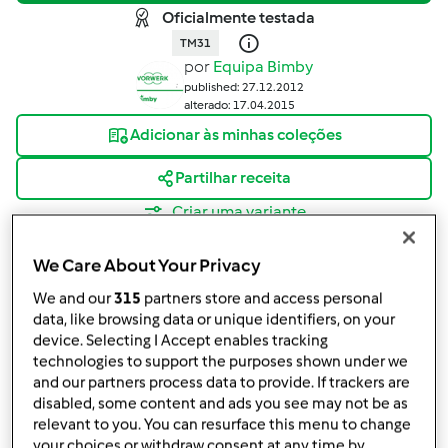
Oficialmente testada
TM31
por
Equipa Bimby
published: 27.12.2012
alterado: 17.04.2015
Adicionar às minhas coleções
Partilhar receita
Criar uma variante
We Care About Your Privacy
We and our
315
partners store and access personal
data, like browsing data or unique identifiers, on your
device. Selecting I Accept enables tracking
Ingredientes
technologies to support the purposes shown under we
and our partners process data to provide. If trackers are
WAFFLES
disabled, some content and ads you see may not be as
relevant to you. You can resurface this menu to change
2
ovos
your choices or withdraw consent at any time by