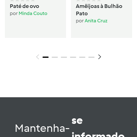
Paté de ovo
Amêijoas à Bulhão
Pato
por
Minda Couto
por
Anita Cruz
se
Mantenha-
informado