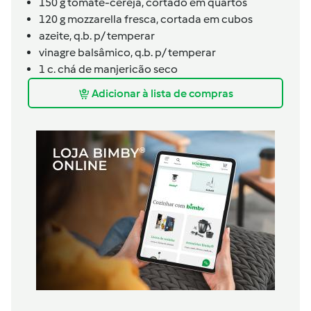
150
g
tomate-cereja,
cortado em quartos
120
g
mozzarella fresca,
cortada em cubos
azeite,
q.b. p/ temperar
vinagre balsâmico,
q.b. p/ temperar
1
c. chá de
manjericão seco
Adicionar à lista de compras