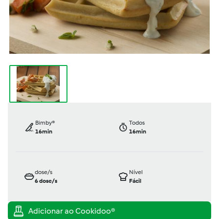
Bimby®
Todos
16min
16min
dose/s
Nível
6
dose/s
Fácil