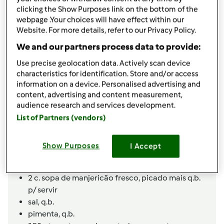
50
g
queijo parmesão
clicking the Show Purposes link on the bottom of the
20
g
cebola
webpage .Your choices will have effect within our
20
g
manteiga
Website. For more details, refer to our Privacy Policy.
220
g
leite
We and our partners process data to provide:
1
c. sopa de
sumo de limão
220
g
farinha tipo 55
Use precise geolocation data. Actively scan device
1
c. chá de
fermento p/ bolos
characteristics for identification. Store and/or access
information on a device. Personalised advertising and
sal,
q.b.
content, advertising and content measurement,
pimenta,
q.b.
audience research and services development.
1
c. chá de
manjericão seco
List of Partners (vendors)
COBERTURA
240
g
iogurte grego
Show Purposes
I Accept
1
c. sopa de
sumo de limão
Raspa de ½ limão
2
c. sopa de
manjericão fresco,
picado mais q.b.
p/ servir
sal,
q.b.
pimenta,
q.b.