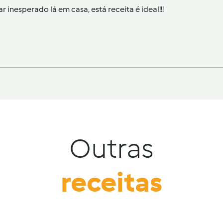
inesperado lá em casa, está receita é ideal!!!
Outras
receitas