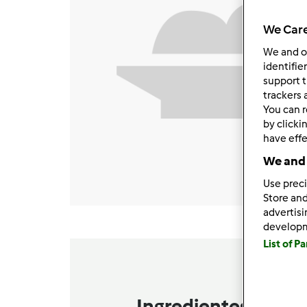
We Care
We and 
identifie
support t
trackers 
You can r
by clicki
have effe
We and 
Use preci
Store and
advertis
develop
List of P
Ingredientes