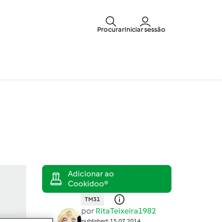
Procurar
Iniciar sessão
TM31
por
RitaTeixeira1982
published: 15.07.2014