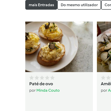
mais Entradas
Do mesmo utilizador
Com
Paté de ovo
Amêi
por
Minda Couto
por
A