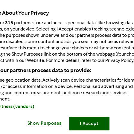
Todos
 About Your Privacy
10min
our
315
partners store and access personal data, like browsing dat
rs, on your device. Selecting I Accept enables tracking technologi
he purposes shown under we and our partners process data to prov
dose/s
are disabled, some content and ads you see may not be as relevan
8
fatia/s
esurface this menu to change your choices or withdraw consent a
ng the Show Purposes link on the bottom of the webpage .Your choi
ct within our Website. For more details, refer to our Privacy Policy
Nível
our partners process data to provide:
Fácil
se geolocation data. Actively scan device characteristics for ident
/or access information on a device. Personalised advertising and
ing and content measurement, audience research and services
ment.
artners (vendors)
Etapa de pr
Show Purposes
I Accept