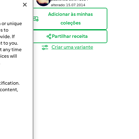
alterado: 15.07.2014
Adicionar às minhas
coleções
a or unique
es to
Partilhar receita
ide. If
t to you.
Criar uma variante
t any time
ces will
.
ification.
 content,
eparação