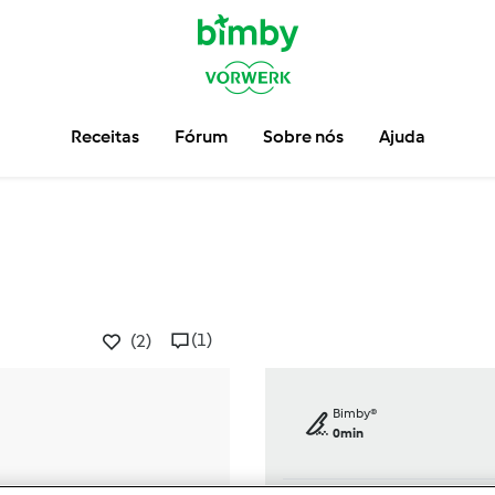
Receitas
Fórum
Sobre nós
Ajuda
(1)
(2)
Bimby®
0min