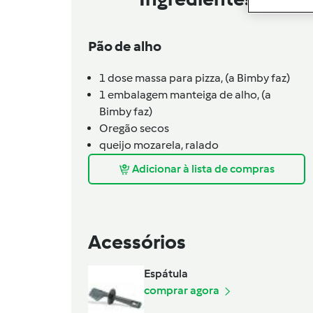
Pão de alho
1
dose
massa para pizza,
(a Bimby faz)
1
embalagem
manteiga de alho,
(a
Bimby faz)
Oregão secos
queijo mozarela,
ralado
Adicionar à lista de compras
Acessórios
Espátula
comprar agora