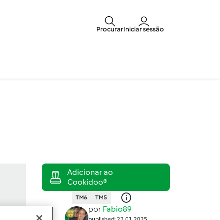
Procurar
Iniciar sessão
TM6
TM5
por
Fabio89
published: 22.01.2025