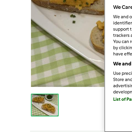
We Care
We and 
identifie
support t
trackers 
You can r
by clicki
have effe
We and 
Use preci
Store and
advertis
develop
List of P