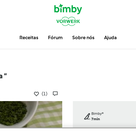
Receitas
Fórum
Sobre nós
Ajuda
 “
(1)
Bimby®
7min