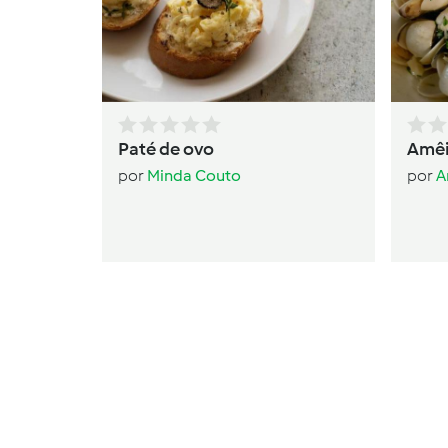
Paté de ovo
Amêi
por
Minda Couto
por
A