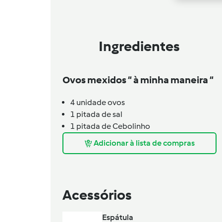
Ingredientes
Ovos mexidos “ à minha maneira “
4
unidade
ovos
1
pitada de
sal
1
pitada de
Cebolinho
Adicionar à lista de compras
Acessórios
Espátula