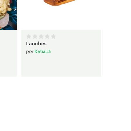
Lanches
por
Katia13