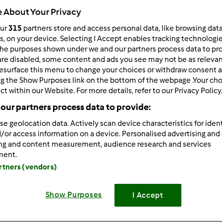
 About Your Privacy
Todos
7min
our
315
partners store and access personal data, like browsing dat
rs, on your device. Selecting I Accept enables tracking technologi
he purposes shown under we and our partners process data to prov
are disabled, some content and ads you see may not be as relevan
dose/s
esurface this menu to change your choices or withdraw consent a
2
dose/s
ng the Show Purposes link on the bottom of the webpage .Your choi
ct within our Website. For more details, refer to our Privacy Policy
our partners process data to provide:
Nível
Fácil
se geolocation data. Actively scan device characteristics for ident
/or access information on a device. Personalised advertising and
ing and content measurement, audience research and services
ment.
artners (vendors)
Show Purposes
I Accept