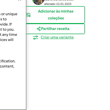
alterado: 22.01.2025
Adicionar às minhas
a or unique
coleções
es to
ide. If
Partilhar receita
t to you.
t any time
Criar uma variante
ces will
.
ification.
 content,