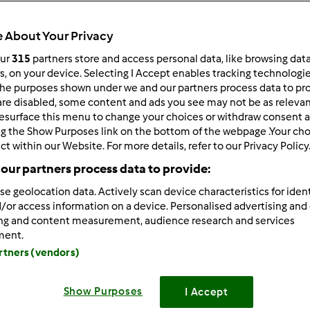
Todos
30min
 About Your Privacy
our
315
partners store and access personal data, like browsing dat
rs, on your device. Selecting I Accept enables tracking technologi
he purposes shown under we and our partners process data to prov
dose/s
8
dose/s
are disabled, some content and ads you see may not be as relevan
esurface this menu to change your choices or withdraw consent a
ng the Show Purposes link on the bottom of the webpage .Your choi
ct within our Website. For more details, refer to our Privacy Policy
Nível
our partners process data to provide:
Fácil
se geolocation data. Actively scan device characteristics for ident
/or access information on a device. Personalised advertising and
ing and content measurement, audience research and services
ment.
artners (vendors)
Show Purposes
I Accept