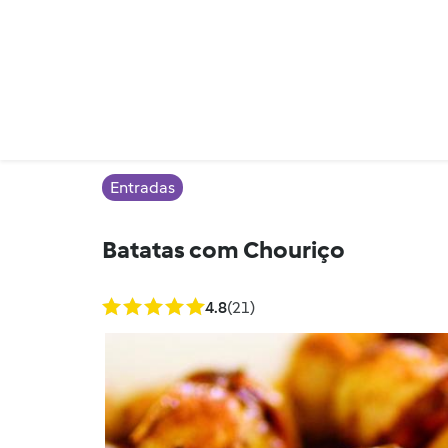
Entradas
Batatas com Chouriço
4.8
(21)