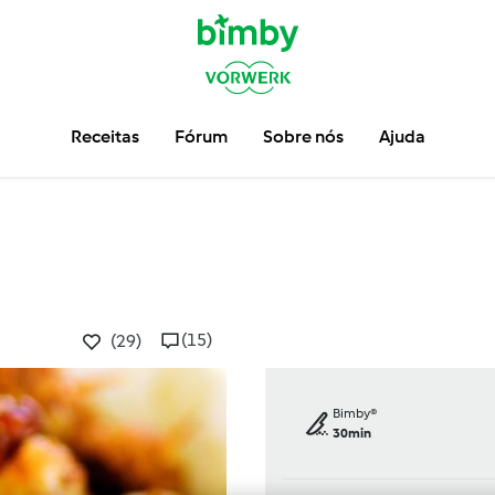
Receitas
Fórum
Sobre nós
Ajuda
(15)
(29)
Bimby®
30min