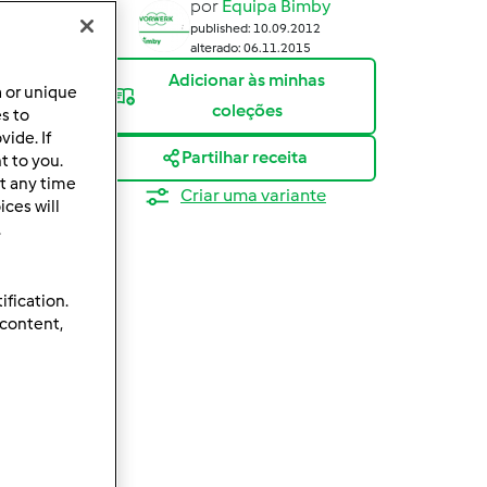
por
Equipa Bimby
published: 10.09.2012
alterado: 06.11.2015
Adicionar às minhas
a or unique
coleções
es to
ide. If
Partilhar receita
t to you.
t any time
Criar uma variante
ces will
.
ification.
 content,