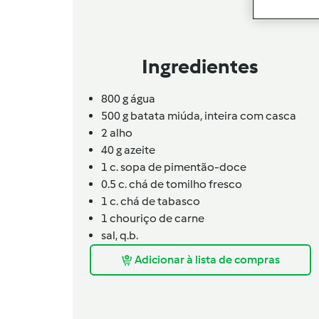
Ingredientes
800
g
água
500
g
batata miúda,
inteira com casca
2
alho
40
g
azeite
1
c. sopa de
pimentão-doce
0.5
c. chá de
tomilho fresco
1
c. chá de
tabasco
1
chouriço de carne
sal,
q.b.
Adicionar à lista de compras