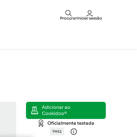
Procurar
Iniciar sessão
Oficialmente testada
TM31