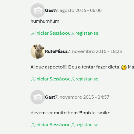
Gast
9. agosto 2016 - 06:00
humhumhum
Iniciar Sessão
ou
registar-se
RuteMiaus
7. novembro 2015 - 18:23
Ai que aspecto!!!!! E eu a tentar fazer dieta!
Mas
Iniciar Sessão
ou
registar-se
Gast
7. novembro 2015 - 14:57
devem ser muito boas!!!! :mixie-smile:
Iniciar Sessão
ou
registar-se