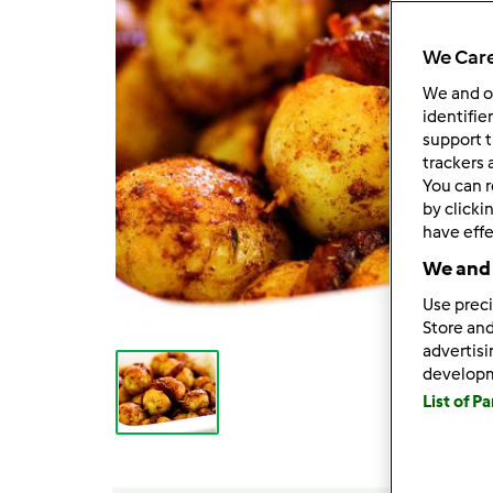
We Care
We and 
identifie
support t
trackers 
You can r
by clicki
have effe
We and 
Use preci
Store and
advertis
develop
List of P