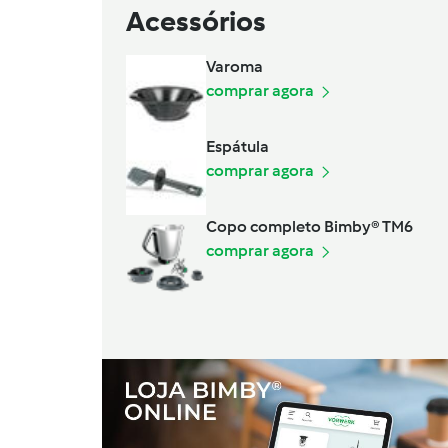
Acessórios
Varoma
comprar agora
Espátula
comprar agora
Copo completo Bimby® TM6
comprar agora