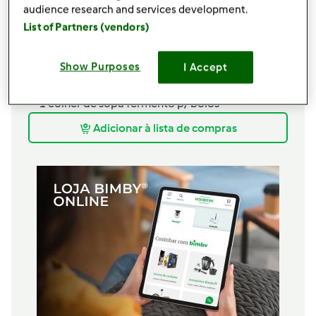
100
grama
manteiga de amendoim,
100%
audience research and services development.
Amendoim ou outra à escolha
List of Partners (vendors)
150
grama
leite vegetal,
da preferência
150
grama
farinha,
aveia, farinha de trigo,
Show Purposes
I Accept
centeio ou espelta integral
1
q.b.
canela em pó,
a gosto
1
colher de sopa
fermento p/ bolos
Adicionar à lista de compras