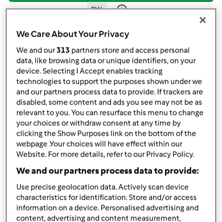
TM6
por
LilianaGuedes
published: 04.11.2024
We Care About Your Privacy
alterado: 04.11.2024
We and our
313
partners store and access personal
Adicionar às minhas coleções
data, like browsing data or unique identifiers, on your
device. Selecting I Accept enables tracking
Partilhar receita
technologies to support the purposes shown under we
and our partners process data to provide. If trackers are
Criar uma variante
disabled, some content and ads you see may not be as
relevant to you. You can resurface this menu to change
your choices or withdraw consent at any time by
clicking the Show Purposes link on the bottom of the
webpage .Your choices will have effect within our
Website. For more details, refer to our Privacy Policy.
Ingredientes
We and our partners process data to provide:
ovos
Use precise geolocation data. Actively scan device
characteristics for identification. Store and/or access
3
unidade
bananas,
maduras
information on a device. Personalised advertising and
3
unidade
ovos,
M/L
content, advertising and content measurement,