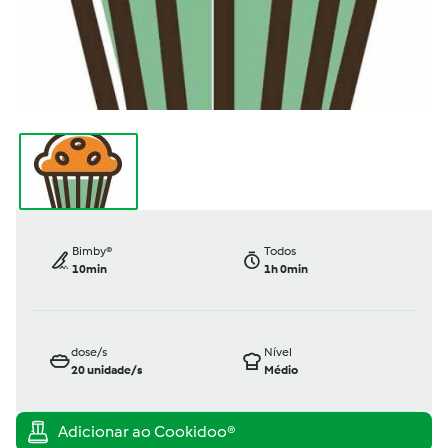
Bimby®
Todos
10min
1h 0min
dose/s
Nível
20
unidade/s
Médio