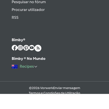
Pesquisar no fórum
Procurar utilizador
RSS
Bimby®
Bimby ® No Mundo
Recipes
©2026 Vorwerk
Enviar mensagem
Termos e Condições de Utilização
Aviso sobre Proteção de Dados
Política de Cookies
Regras e código moral digital do Fórum
Ajuda
Apoio Legal