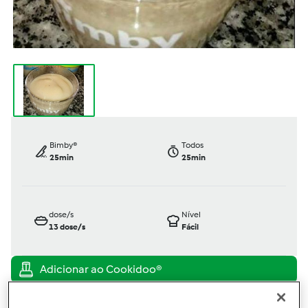
Bimby®
Todos
25min
25min
dose/s
Nível
13
dose/s
Fácil
TM31