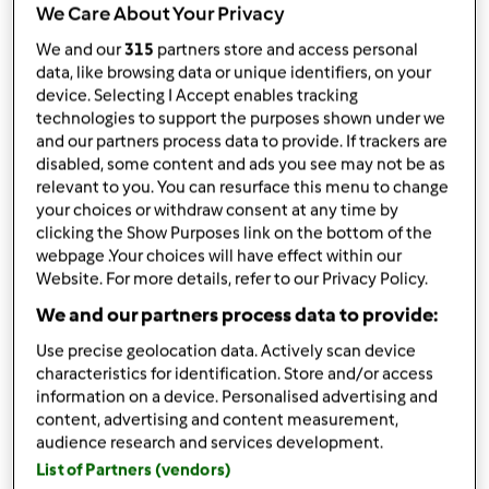
por
Graça Bimby
We Care About Your Privacy
published: 20.03.2015
alterado: 12.03.2019
We and our
315
partners store and access personal
data, like browsing data or unique identifiers, on your
Adicionar às minhas coleções
device. Selecting I Accept enables tracking
technologies to support the purposes shown under we
Partilhar receita
and our partners process data to provide. If trackers are
Criar uma variante
disabled, some content and ads you see may not be as
relevant to you. You can resurface this menu to change
your choices or withdraw consent at any time by
clicking the Show Purposes link on the bottom of the
webpage .Your choices will have effect within our
Website. For more details, refer to our Privacy Policy.
We and our partners process data to provide:
Ingredientes
Use precise geolocation data. Actively scan device
Boião de pêra e banana
characteristics for identification. Store and/or access
1000
g
information on a device. Personalised advertising and
content, advertising and content measurement,
500
g
audience research and services development.
250
g
List of Partners (vendors)
Adicionar à lista de compras