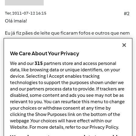
Ter, 2011-07-12 16:15
#2
Olá imaia!
Eu já fiz pães de leite que ficaram fofos e outros que nem
por isso... Tem a ver com a levedação da massa. Se não
levedar correctamente eles ficam massudos depois de
We Care About Your Privacy
cozidos. Penso que eles devem levedar por duas vezes,
não sei de cor...
We and our
315
partners store and access personal
data, like browsing data or unique identifiers, on your
Espero ter ajudado!
device. Selecting I Accept enables tracking
technologies to support the purposes shown under we
and our partners process data to provide. If trackers are
Topo
disabled, some content and ads you see may not be as
relevant to you. You can resurface this menu to change
your choices or withdraw consent at any time by
Iniciar sessão
ou
registe-se aqui
para escrever
clicking the Show Purposes link on the bottom of the
comentários
webpage .Your choices will have effect within our
Website. For more details, refer to our Privacy Policy.
Anónimo (não verificado)