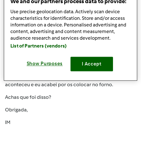
We and our partners process data to provide:
Use precise geolocation data. Actively scan device
characteristics for identification. Store and/or access
information on a device. Personalised advertising and
content, advertising and content measurement,
audience research and services development.
List of Partners (vendors)
Ter, 2011-07-12 16:48
#3
Olá,
Show Purposes
I Accept
Mas eu esperei 1º 10m e depois dizia para os deixar
levedar até terem o doubro do tamanho mas isso não
aconteceu e eu acabei por os colocar no forno.
Achas que foi disso?
Obrigada,
IM