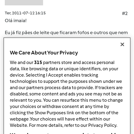
Ter, 2011-07-12 16:15
#2
Olá imaia!
Eu já fiz pães de leite que ficaram fofos e outros que nem
por isso... Tem a ver com a levedação da massa. Se não
levedar correctamente eles ficam massudos depois de
We Care About Your Privacy
cozidos. Penso que eles devem levedar por duas vezes,
não sei de cor...
We and our
315
partners store and access personal
data, like browsing data or unique identifiers, on your
Espero ter ajudado!
device. Selecting I Accept enables tracking
technologies to support the purposes shown under we
and our partners process data to provide. If trackers are
Topo
disabled, some content and ads you see may not be as
relevant to you. You can resurface this menu to change
your choices or withdraw consent at any time by
Iniciar sessão
ou
registe-se aqui
para escrever
clicking the Show Purposes link on the bottom of the
comentários
webpage .Your choices will have effect within our
Website. For more details, refer to our Privacy Policy.
Anónimo (não verificado)