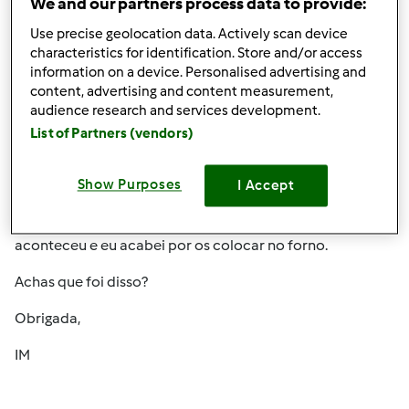
We and our partners process data to provide:
Use precise geolocation data. Actively scan device
characteristics for identification. Store and/or access
information on a device. Personalised advertising and
content, advertising and content measurement,
audience research and services development.
List of Partners (vendors)
Ter, 2011-07-12 16:48
#3
Olá,
Show Purposes
I Accept
Mas eu esperei 1º 10m e depois dizia para os deixar
levedar até terem o doubro do tamanho mas isso não
aconteceu e eu acabei por os colocar no forno.
Achas que foi disso?
Obrigada,
IM