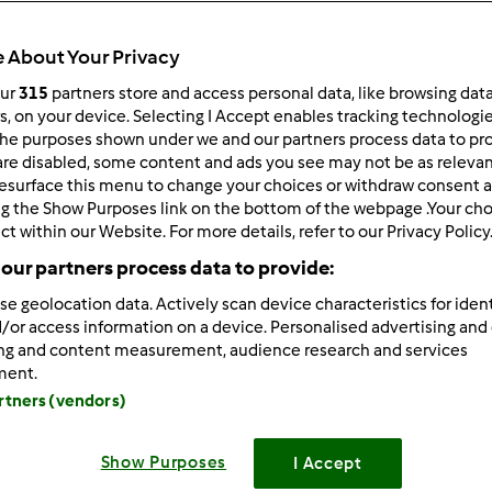
 Recentes
10
 About Your Privacy
our
315
partners store and access personal data, like browsing dat
rs, on your device. Selecting I Accept enables tracking technologi
he purposes shown under we and our partners process data to prov
are disabled, some content and ads you see may not be as relevan
011-07-12 11:49
esurface this menu to change your choices or withdraw consent a
arde,
ng the Show Purposes link on the bottom of the webpage .Your choi
ct within our Website. For more details, refer to our Privacy Policy
fiz pães de leite mas em vez de ficarem fofinhos ficaram mas
our partners process data to provide:
onteceu o mesmo a alguém?
se geolocation data. Actively scan device characteristics for ident
/or access information on a device. Personalised advertising and
ada,
ing and content measurement, audience research and services
ment.
artners (vendors)
Iniciar sessão
ou
Show Purposes
I Accept