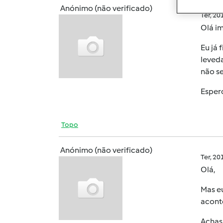
Anónimo (não verificado)
Ter, 2
Olá im
Eu já 
leved
não sei
Esper
Topo
Anónimo (não verificado)
Ter, 2
Olá,
Mas eu
aconte
Achas 