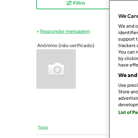
Filtro
Mais
We Care
We and 
Responder mensagem
identifie
support t
Anónimo (não verificado)
trackers 
Ter, 2
You can r
Boa T
by clicki
have effe
Ontem 
We and 
já ac
Use preci
Store and
Obrig
advertis
develop
IM
List of P
Topo