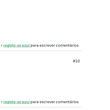
registe-se aqui
para escrever comentários
#10
registe-se aqui
para escrever comentários