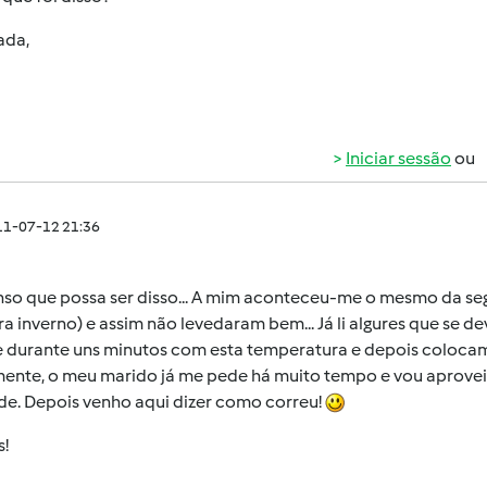
ada,
Iniciar sessão
ou
011-07-12 21:36
nso que possa ser disso... A mim aconteceu-me o mesmo da seg
era inverno) e assim não levedaram bem... Já li algures que se de
e durante uns minutos com esta temperatura e depois colocam
nte, o meu marido já me pede há muito tempo e vou aproveitar
de. Depois venho aqui dizer como correu!
s!