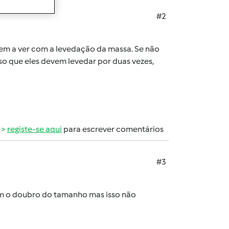
#2
. Tem a ver com a levedação da massa. Se não
o que eles devem levedar por duas vezes,
registe-se aqui
para escrever comentários
#3
rem o doubro do tamanho mas isso não