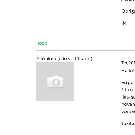
Obrig
IM
Topo
Anónimo (não verificado)
Ter, 2
Hello!
Eu pe
frio (
liga-s
novame
vonta
Jokita