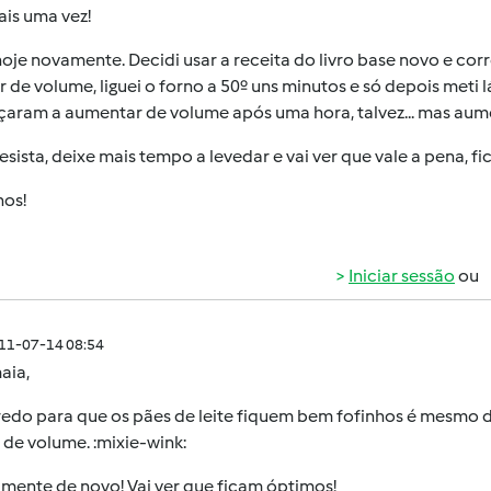
ais uma vez!
 hoje novamente. Decidi usar a receita do livro base novo e 
 de volume, liguei o forno a 50º uns minutos e só depois meti 
aram a aumentar de volume após uma hora, talvez... mas au
sista, deixe mais tempo a levedar e vai ver que vale a pena, f
hos!
Iniciar sessão
ou
011-07-14 08:54
aia
,
redo para que os pães de leite fiquem bem fofinhos é mesmo 
de volume. :mixie-wink:
mente de novo! Vai ver que ficam óptimos!