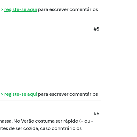
registe-se aqui
para escrever comentários
#5
registe-se aqui
para escrever comentários
#6
ssa. No Verão costuma ser rápido (+ ou -
es de ser cozida, caso conntrário os