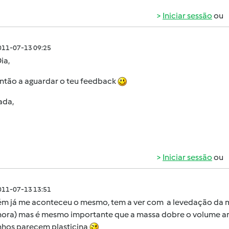
Iniciar sessão
ou
011-07-13 09:25
ia,
então a aguardar o teu feedback
ada,
Iniciar sessão
ou
011-07-13 13:51
m já me aconteceu o mesmo, tem a ver com a levedação da ma
hora) mas é mesmo importante que a massa dobre o volume ant
nhos parecem plasticina