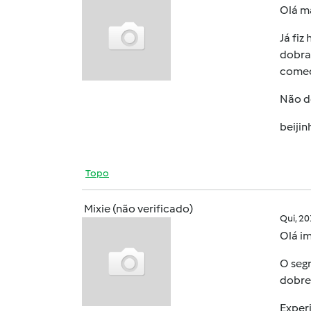
Olá m
Já fiz
dobrar
começ
Não de
beijin
Topo
Mixie (não verificado)
Qui, 2
Olá
im
O seg
dobre 
Experi