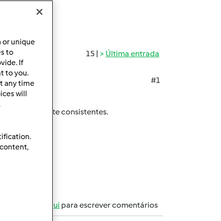
a or unique
es to
15 |
Última entrada
ide. If
t to you.
#1
t any time
ces will
.
sudos e bastante consistentes.
ification.
 content,
registe-se aqui
para escrever comentários