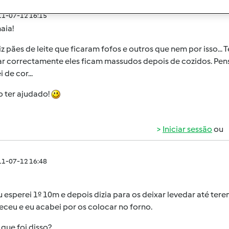
011-07-12 16:15
aia!
fiz pães de leite que ficaram fofos e outros que nem por isso..
ar correctamente eles ficam massudos depois de cozidos. Pens
 de cor...
o ter ajudado!
Iniciar sessão
ou
011-07-12 16:48
 esperei 1º 10m e depois dizia para os deixar levedar até te
ceu e eu acabei por os colocar no forno.
que foi disso?