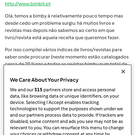
http://www.bimbit.pt
Olá, temos a bimby à relativamente pouco tempo mas
desde cedo um problema surgiu: há muitos livros e
revistas mas depois não sabemos ao certo em que
livro/revista está aquela receita que queremos fazer.
Por isso compilei vários indices de livros/revistas para
saber onde procurar (neste momento estão catalogados
cerca de 20 livros e todas as revistas bimby num total de
mais de 13000 receitas), como grande parte do trabalho
estava feito depois foi 'só' criar um site para ajudar
We Care About Your Privacy
outras pessoas na mesma situação que a nossa
We and our
315
partners store and access personal
data, like browsing data or unique identifiers, on your
Podem testar e dar o vosso feedback, agradecemos
device. Selecting I Accept enables tracking
também que se alguém tiver outros livros que pretenda
technologies to support the purposes shown under we
colocar o índice online é só enviar as receitas listadas
and our partners process data to provide. If trackers are
que nós iremos adicionar.
disabled, some content and ads you see may not be as
relevant to you. You can resurface this menu to change
A plataforma está disponível para desktop, iOS (iPhone e
your choices or withdraw consent at any time by