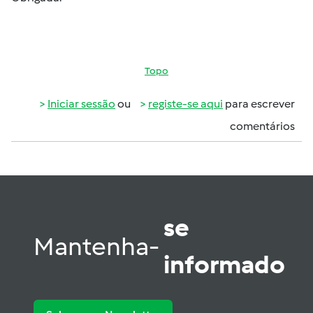
Topo
Iniciar sessão
ou
registe-se aqui
para escrever
comentários
se
Mantenha-
informado