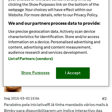
iPad) e android (smartphone ou tablet).
clicking the Show Purposes link on the bottom of the
webpage .Your choices will have effect within our
o site:
http://www.bimbit.pt
Website. For more details, refer to our Privacy Policy.
We and our partners process data to provide:
Obrigado
Use precise geolocation data. Actively scan device
characteristics for identification. Store and/or access
Topo
information on a device. Personalised advertising and
content, advertising and content measurement,
Iniciar sessão
ou
registe-se aqui
para escrever
audience research and services development.
List of Partners (vendors)
comentários
ritanecas
Membro desde : 07.06.2011
Show Purposes
I Accept
Seg, 2015-03-02 15:06
#2
Parabéns pela iniciativa!!!! Já tinha mandado vários mails à
Bimby para disponibilizarem um índice interactivo das